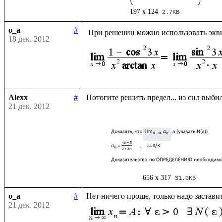
197 x 124
2.7KB
o_a
#
 При решении можно использовать экв
18 дек. 2012
Alexx
#
21 дек. 2012
656 x 317
31.0KB
o_a
#
Нет ничего проще, только надо застави
21 дек. 2012