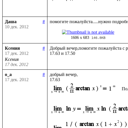
Даша
#
10 дек. 2012
1606 x 683
146.8KB
Ксения
#
Добрый вечер,помогите пожалуйста с р
17 дек. 2012
Ксения
17 дек. 2012
o_a
#
добрый вечер, 

17 дек. 2012
По