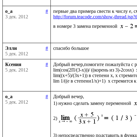
o_a
#
3 дек. 2012
http://forum.teacode.com/show-thread.j
в номере 3 замена переменной 
Элли
#
5 дек. 2012
Ксения
#
Добрый вечер,помогите пожалуйста с р
5 дек. 2012
lim(cos(2П/(3-x)))/ ((корень из 3)-2cosx)  
lim((х+5)/(3х+1)) в степени х, x стремитс
o_a
#
Добрый вечер, 

5 дек. 2012
1) нужно сделать замену переменной 
2)
3) непосредственно подставить в функ