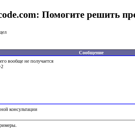
code.com:
Помогите решить пр
дел
Сообщение
его вообще не получается

2

римеры.
