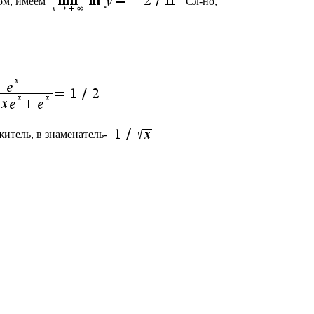
ом, имеем 
Сл-но, 
итель, в знаменатель- 