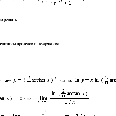
ешением пределов из кудрявцева

лагаем 
Сл-но, 