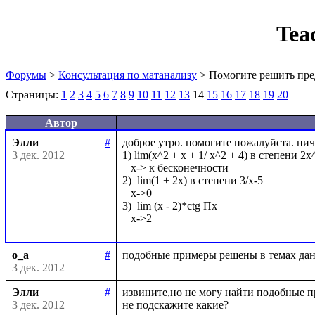
Tea
Форумы
>
Консультация по матанализу
> Помогите решить пре
Страницы:
1
2
3
4
5
6
7
8
9
10
11
12
13
14
15
16
17
18
19
20
Автор
Элли
#
доброе утро. помогите пожалуйста. нич
3 дек. 2012
1) lim(x^2 + x + 1/ x^2 + 4) в степени 2x^
   x-> к бесконечности

2)  lim(1 + 2x) в степени 3/x-5

   x->0

3)  lim (x - 2)*ctg Пx

o_a
#
3 дек. 2012
Элли
#
извините,но не могу найти подобные п
3 дек. 2012