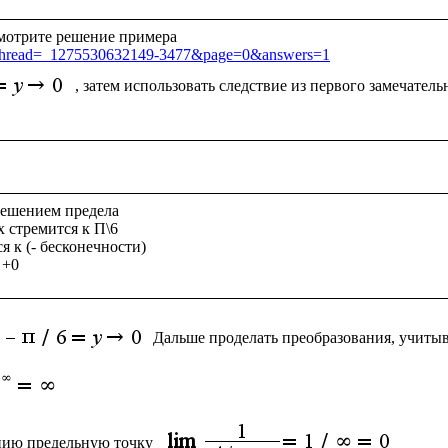
sp?thread=_1275530632149-3477&page=0&answers=1
, затем использовать следствие из первого замечатель
ешением предела

x стремится к П\6   

я к (- бесконечности)

Дальше проделать преобразования, учитыв
цию предельную точку 