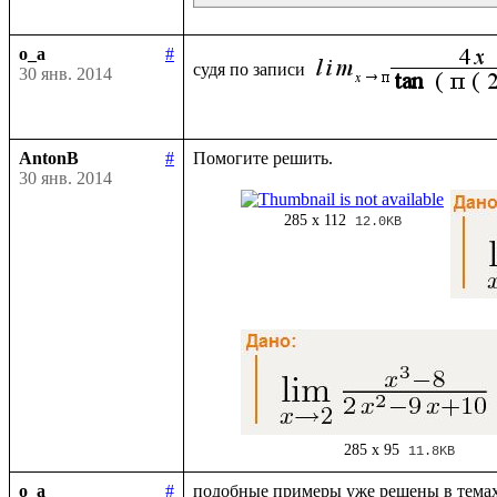
o_a
#
судя по записи 
30 янв. 2014
AntonB
#
30 янв. 2014
285 x 112
12.0KB
285 x 95
11.8KB
o_a
#