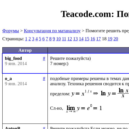
Teacode.com:
По
Форумы
>
Консультация по матанализу
> Помогите решить пре
Страницы:
1
2
3
4
5
6
7
8
9
10
11
12
13
14
15
16
17
18
19
20
Автор
big_food
#
Решите пожалуйста)

9 янв. 2014
o_a
#
подобные примеры решены в темах данн
9 янв. 2014
анализу. Техника решения сводится к 
пределом:
Сл-но, 
AntonB
#