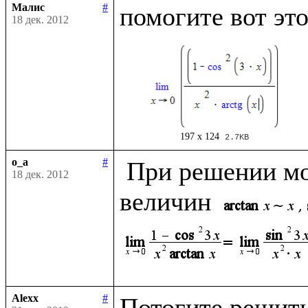
Малис
#
18 дек. 2012
197 x 124
2.7KB
o_a
#
 При решении можно использовать эквивалентность 
18 дек. 2012
величин 
Alexx
#
Потогите решить 