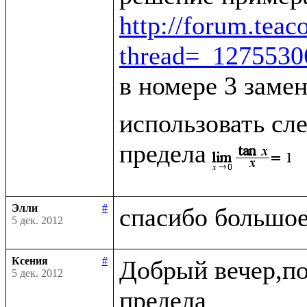
http://forum.tea
thread=_127553
в номере 3 заме
использовать сле
предела
Элли
#
5 дек. 2012
Ксения
#
Добрый вечер,по
5 дек. 2012
предела
