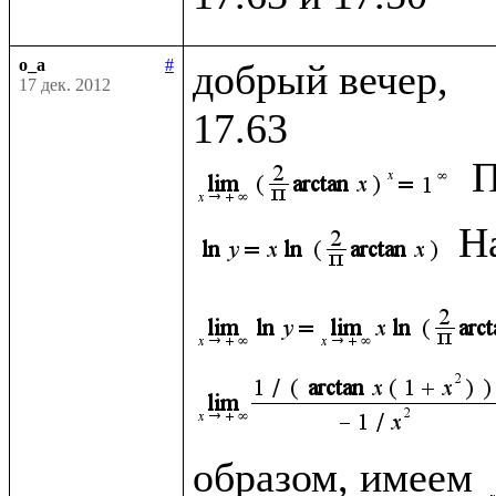
o_a
#
добрый вечер, 

17 дек. 2012
П
Н
образом, имеем 