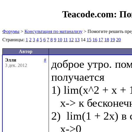
Teacode.com:
По
Форумы
>
Консультация по матанализу
> Помогите решить пре
Страницы:
1
2
3
4
5
6
7
8
9
10
11
12
13
14
15
16
17
18
19
20
Автор
Элли
#
доброе утро. по
3 дек. 2012
получается

1) lim(x^2 + x + 
   x-> к бесконечности

2)  lim(1 + 2x) в 
   x->0
