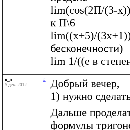
lim(cos(2П/(3-x))
к П\6   

lim((х+5)/(3х+1))
бесконечности)

o_a
#
Добрый вечер, 

5 дек. 2012
1) нужно сделат
Дальше проделат
формулы тригоно