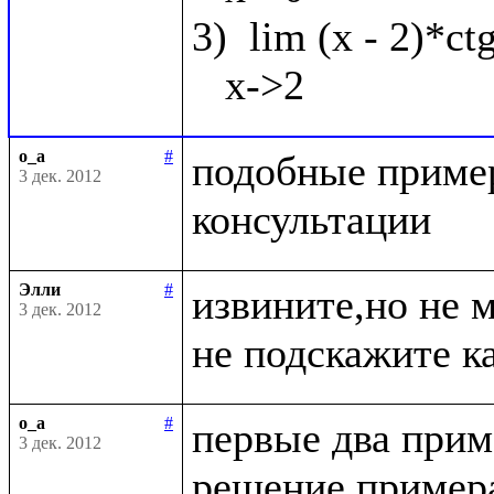
3)  lim (x - 2)*ct
o_a
#
подобные пример
3 дек. 2012
Элли
#
извините,но не 
3 дек. 2012
o_a
#
первые два приме
3 дек. 2012