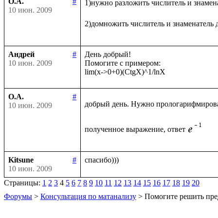
О.А.
#
1)нужно разложить числитель и знамен
10 июн. 2009
2)домножить числитель и знаменатель 
Андрей
#
День добрый!

10 июн. 2009
Помогите с примером:

О.А.
#
добрый день. Нужно прологарифмиров
10 июн. 2009
полученное выражение, ответ
Kitsune
#
10 июн. 2009
Страницы:
1
2
3
4
5
6
7
8
9
10
11
12
13
14
15
16
17
18
19
20
Форумы
>
Консультация по матанализу
> Помогите решить пре