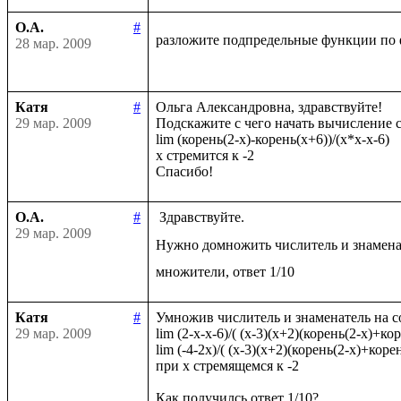
О.А.
#
разложите подпредельные функции по 
28 мар. 2009
Катя
#
Ольга Александровна, здравствуйте!

29 мар. 2009
Подскажите с чего начать вычисление с
lim (корень(2-x)-корень(x+6))/(x*x-x-6)

x стремится к -2

О.А.
#
 Здравствуйте.

29 мар. 2009
Нужно домножить числитель и знамена
Катя
#
Умножив числитель и знаменатель на с
29 мар. 2009
lim (2-x-x-6)/( (x-3)(x+2)(корень(2-x)+кор
lim (-4-2x)/( (x-3)(x+2)(корень(2-x)+корен
при x стремящемся к -2
