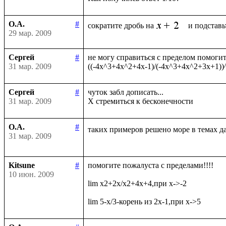
О.А.
#
сократите дробь на
29 мар. 2009
Сергей
#
не могу справиться с пределом помогите
31 мар. 2009
Сергей
#
чуток забл дописать...

31 мар. 2009
О.А.
#
таких примеров решено море в темах д
31 мар. 2009
Kitsune
#
помогите пожалуста с пределами!!!!

10 июн. 2009
lim x2+2x/x2+4x+4,при x->-2
