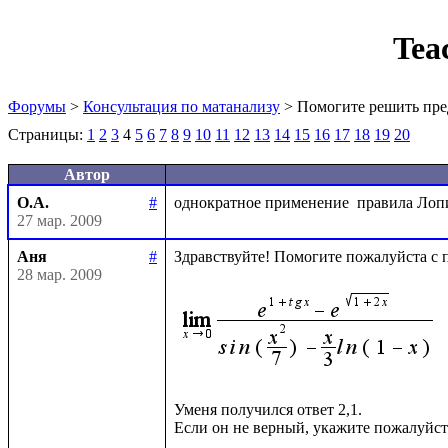
Tea
Форумы
>
Консультация по матанализу
> Помогите решить пре
Страницы:
1
2
3
4
5
6
7
8
9
10
11
12
13
14
15
16
17
18
19
20
Автор
О.А.
#
27 мар. 2009
Аня
#
Здравствуйте! Помогите пожалуйста с п
28 мар. 2009
Уменя получился ответ 2,1.
