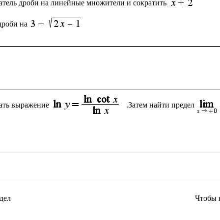
атель дроби на линейные множители и сократить 
дроби на
ать выражение
.Затем найти предел
дел
Чтобы 