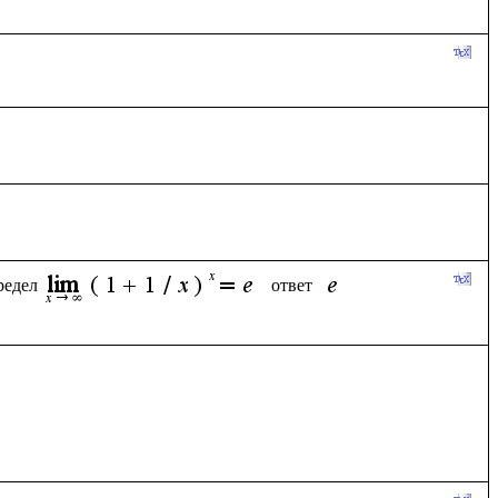
редел
ответ  