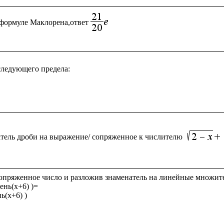
формуле Маклорена,ответ
ледующего предела:

тель дроби на выражение/ сопряженное к числителю
опряженное число и разложив знаменатель на линейные множите
ень(x+6) )= 

ь(x+6) )
