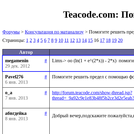
Teacode.com:
По
Форумы
>
Консультация по матанализу
> Помогите решить пре
Страницы:
1
2
3
4
5
6
7
8
9
10
11
12
13
14
15
16
17
18
19
20
Автор
megamenin
#
29 дек. 2012
Pavel276
#
6 янв. 2013
o_a
#
http://forum.teacode.com/show-thread.jsp?
7 янв. 2013
thread=_9a92c9e1e83b48f5b2ce3d2e5ea
абвгдейка
#
Добрый вечер,подскажите пожалуйста,
8 янв. 2013