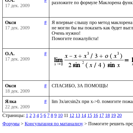
О.А.
#
разложите по формуле Маклорена фун
17 дек. 2009
Окси
#
Я впервые слышу про метод маклорена!
17 дек. 2009
не могли бы вы показать как будет выгл
Очень нужно!

О.А.
#
17 дек. 2009
Окси
#
18 дек. 2009
Ялка
#
22 дек. 2009
Страницы:
1
2
3
4
5
6
7
8
9
10
11
12
13
14
15
16
17
18
19
20
Форумы
>
Консультация по матанализу
> Помогите решить пре