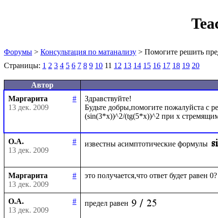
Tea
Форумы
>
Консультация по матанализу
> Помогите решить пре
Страницы:
1
2
3
4
5
6
7
8
9
10
11
12
13
14
15
16
17
18
19
20
Автор
Маргарита
#
Здравствуйте!

13 дек. 2009
Будьте добры,помогите пожалуйста с ре
О.А.
#
известны асимптотические формулы
13 дек. 2009
Маргарита
#
13 дек. 2009
О.А.
#
предел равен
13 дек. 2009