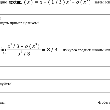
кцию
затем ас


ядеть пример целиком!

из курса средней школы из
дел
Чтобы 