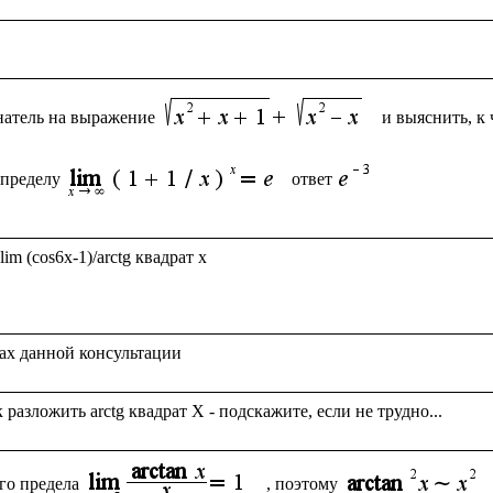
натель на выражение
и выяснить, к 
 пределу
ответ
m (cos6x-1)/arctg квадрат x

го предела
, поэтому