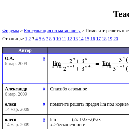
Tea
Форумы
>
Консультация по матанализу
> Помогите решить пре
Страницы:
1
2
3
4
5
6
7
8
9
10
11
12
13
14
15
16
17
18
19
20
Автор
О.А.
#
6 мар. 2009
Александр
#
6 мар. 2009
олеся
#
14 мар. 2009
олеся
#
lim              (2x-1/2x+2)^2x

14 мар. 2009