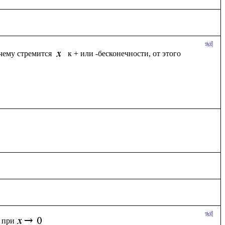
чему стремится 
к + или -бесконечности, от этого 
при