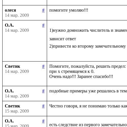
олеся
#
14 мар. 2009
О.А.
#
14 мар. 2009
1)нужно домножить числитель и знаме
зависит ответ

2)привести ко второму замечательному
Светик
#
Помогите, пожалуйста, решить предел: li
14 мар. 2009
при х стремящемся к 0.

О.А.
#
14 мар. 2009
Светик
#
15 мар. 2009
О.А.
#
есть следствие из первого замечательно
15 мар. 2009