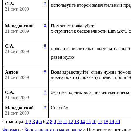
О.А.
#
используйте второй замечательный пре
21 окт. 2009
Македонский
#
Помогите пожалуйста

21 окт. 2009
О.А.
#
поделите числитель и знаменатель на
21 окт. 2009
Антон
#
Всем здравствуйте! очень нужна помощь
21 окт. 2009
О.А.
#
21 окт. 2009
Македонский
#
21 окт. 2009
Страницы:
1
2
3
4
5
6
7
8
9
10
11
12
13
14
15
16
17
18
19
20
Форумы
>
Консультация по матанализу
> Помогите решить пре