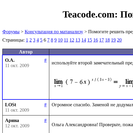
Teacode.com:
По
Форумы
>
Консультация по матанализу
> Помогите решить пре
Страницы:
1
2
3
4
5
6
7
8
9
10
11
12
13
14
15
16
17
18
19
20
Автор
О.А.
#
используйте второй замечательный пре
11 окт. 2009
LOSt
#
11 окт. 2009
Арина
#
Ольга Александровна! Проверьте, пожа
12 окт. 2009