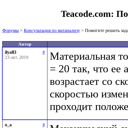
Teacode.com:
По
Форумы
>
Консультация по матанализу
> Помогите решить зад
Автор
ilyall3
#
Материальная то
23 окт. 2019
= 20 так, что ее
возрастает со ск
скоростью изменя
o_a
#