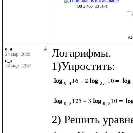
400 x 400
13.8KB
64
o_a
#
Логарифмы.

24 мар. 2020
o_a
24 мар. 2020