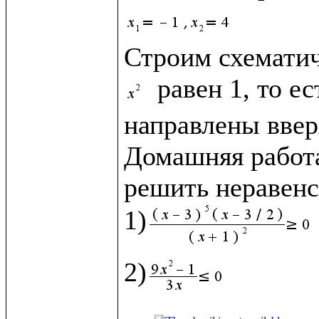
Строим схематич
 равен 1, то е
направлены вверх
Домашняя работа
решить неравенст
1)
2)