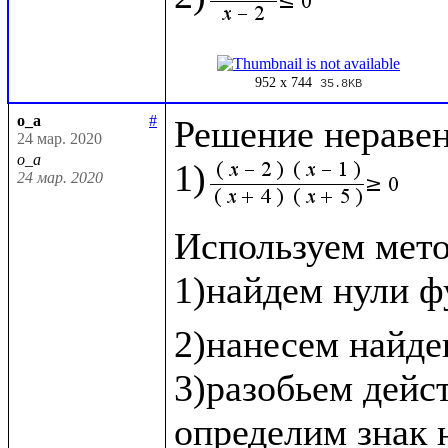
952 x 744
35.8KB
o_a
#
Решение неравенс
24 мар. 2020
o_a
1)
24 мар. 2020
Используем метод
1)найдем нули ф
2)нанесем найде
3)разобьем дейс