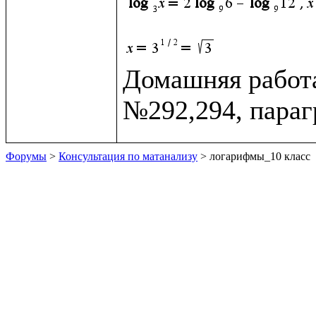
Домашняя работа
Форумы
>
Консультация по матанализу
> логарифмы_10 класс