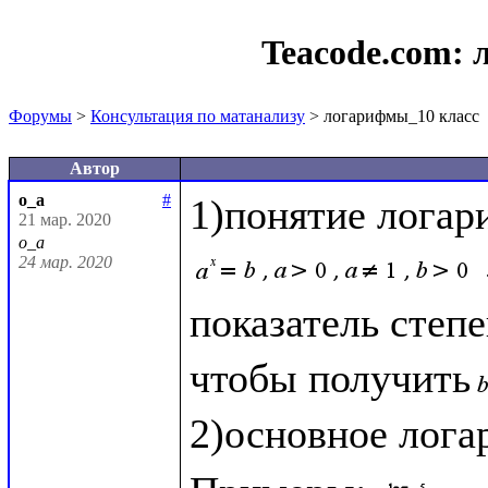
Teacode.com:
Форумы
>
Консультация по матанализу
> логарифмы_10 класс
Автор
o_a
#
21 мар. 2020
o_a
24 мар. 2020
показатель степе
чтобы получить
2)основное лога