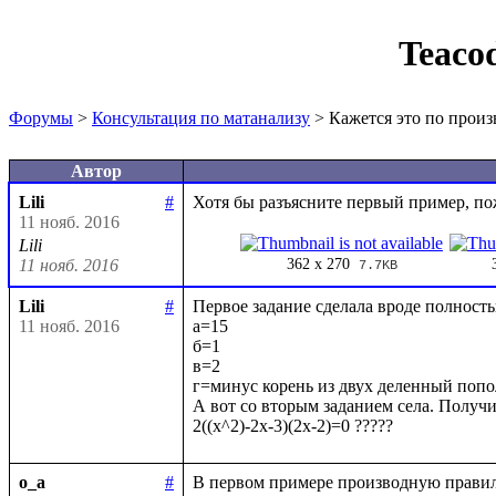
Teaco
Форумы
>
Консультация по матанализу
> Кажется это по прои
Автор
Lili
#
11 нояб. 2016
Lili
11 нояб. 2016
362 x 270
7.7KB
Lili
#
Первое задание сделала вроде полность
11 нояб. 2016
а=15

б=1

в=2

г=минус корень из двух деленный попол
А вот со вторым заданием села. Получи
o_a
#
В первом примере производную правил