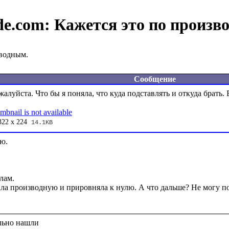
de.com:
Кажется это по произв
зводным.
Сообщение
322 x 224
14.1KB
ю.

ам. 

ла производную и прировняла к нулю. А что дальше? Не могу пон
ьно нашли
