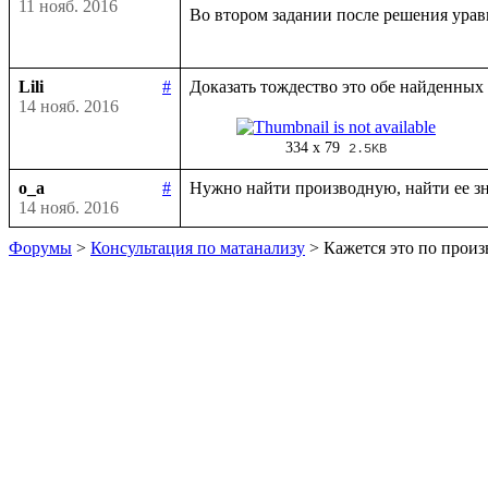
11 нояб. 2016
Во втором задании после решения урав
Lili
#
14 нояб. 2016
334 x 79
2.5KB
o_a
#
14 нояб. 2016
Форумы
>
Консультация по матанализу
> Кажется это по прои