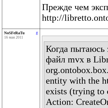
Прежде чем эксп
NoSFeRaTu
#
16 мая 2011
Когда пытаюсь 
файл mvx в Libr
org.ontobox.box
entity with the h
exists (trying to
Action: CreateOn