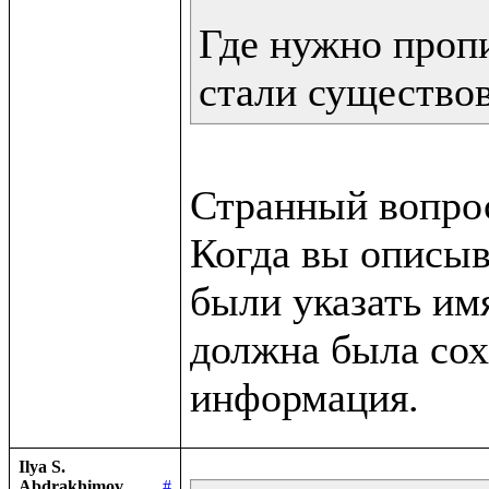
Где нужно пропи
стали существо
Странный вопрос
Когда вы описыв
были указать им
должна была сох
Ilya S.
Abdrakhimov
#