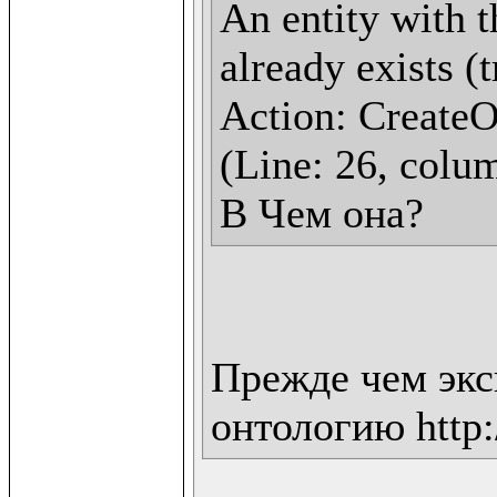
An entity with t
already exists (
Action: CreateOn
(Line: 26, colum
В Чем она?
Прежде чем экс
онтологию http:/