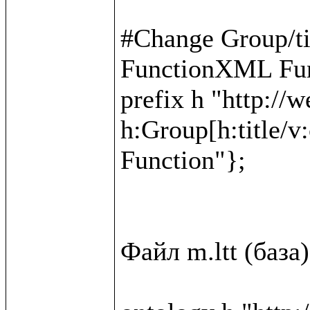
#Change Group/t
FunctionXML Fun
prefix h "http://w
h:Group[h:title/v
Function"};

Файл m.ltt (база)
