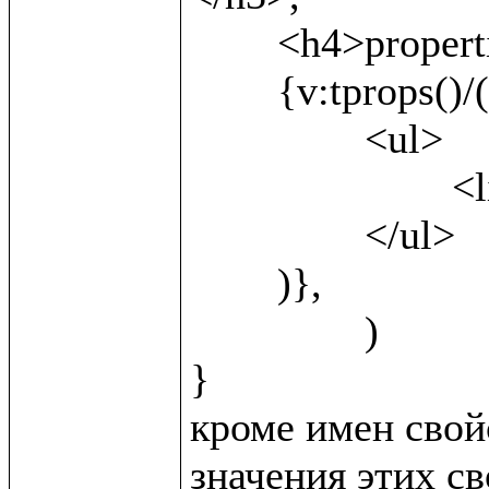
	<h4>properties</h4>,

	{v:tprops()/(

		<ul>

			<li>{v:name()} <b>({v:local()})</b></li>

		</ul>	

	)},

		)

}

кроме имен свойс
значения этих св