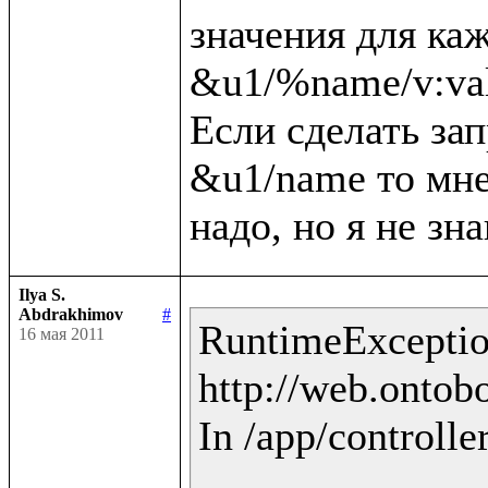
значения для каж
&u1/%name/v:val
Если сделать зап
&u1/name то мне 
Ilya S.
Abdrakhimov
#
RuntimeException
16 мая 2011
http://web.ontobo
In /app/controlle