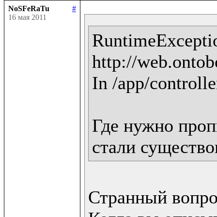
NoSFeRaTu
#
16 мая 2011
RuntimeExceptio
http://web.ontobo
In /app/controlle
Где нужно пропи
стали существо
Странный вопрос