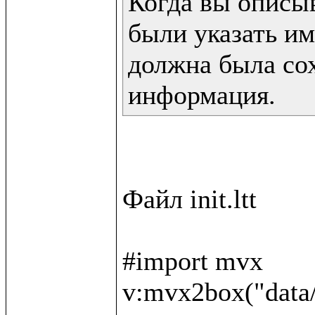
Когда вы описы
были указать им
должна была сох
информация.
Файл init.ltt

#import mvx

v:mvx2box("data/