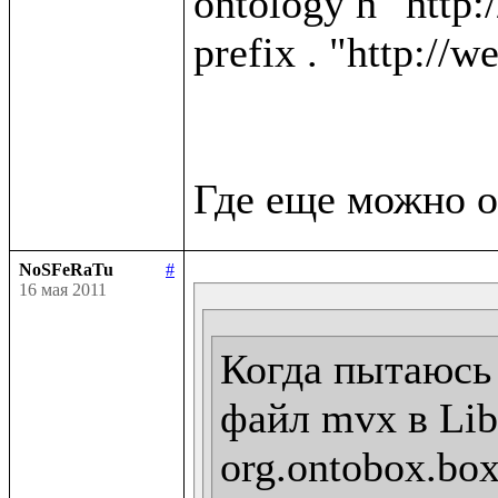
ontology h "http:
prefix . "http://w
NoSFeRaTu
#
16 мая 2011
Когда пытаюсь 
файл mvx в Libr
org.ontobox.box