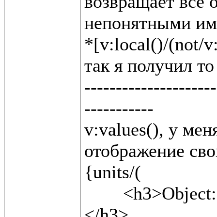
возвращает все о
непонятными име
*[v:local()/(not/v:
так я получил то 
---------------------
-----------

v:values(), у ме
отображение свой
{units/(

	<h3>Object: {v:name()} <b>({v:local()})</b>
</h3>,
