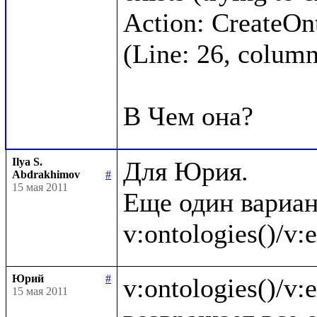
Action: CreateOnto
(Line: 26, column:
Ilya S.
Для Юрия.

Abdrakhimov
#
15 мая 2011
Еще один вариан
Юрий
#
v:ontologies()/v:en
15 мая 2011