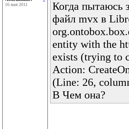
Когда пытаюсь з
16 мая 2011
файл mvx в Libre
org.ontobox.box.
entity with the h
exists (trying to 
Action: CreateOnt
(Line: 26, column
В Чем она?