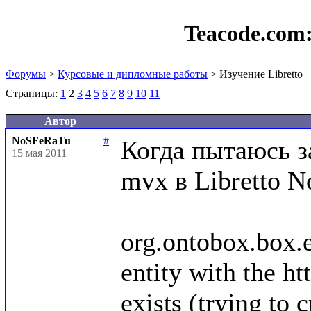
Teacode.com
Форумы
>
Курсовые и дипломные работы
> Изучение Libretto
Страницы:
1
2
3
4
5
6
7
8
9
10
11
Автор
NoSFeRaTu
#
Когда пытаюсь з
15 мая 2011
mvx в Libretto N
org.ontobox.box.
entity with the ht
exists (trying to 