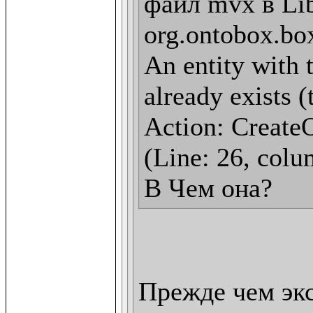
файл mvx в Lib
org.ontobox.box
An entity with t
already exists (
Action: CreateO
(Line: 26, colu
В Чем она?
Прежде чем эк