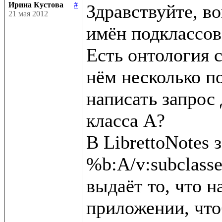
Ирина Кустова
#
Здравствуйте, во
21 мая 2012
имён подклассов 
Есть онтология с
нём несколько по
написать запрос 
класса А?

В LibrettoNotes з
%b:A/v:subclassesD
выдаёт то, что на
приложении, что