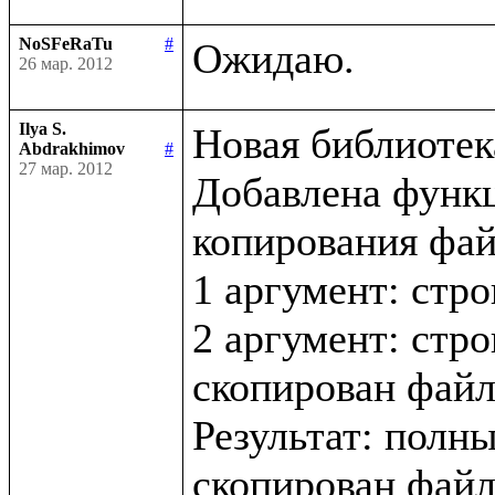
NoSFeRaTu
#
26 мар. 2012
Ilya S.
Новая библиотека 
Abdrakhimov
#
27 мар. 2012
Добавлена функци
копирования файл
1 аргумент: стро
2 аргумент: стро
скопирован файл
Результат: полны
скопирован файл