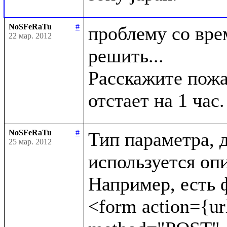
NoSFeRaTu
#
проблему со врем
22 мар. 2012
решить...

Расскажите пожал
NoSFeRaTu
#
Тип параметра, д
25 мар. 2012
используется опи
Например, есть ф
<form action={url