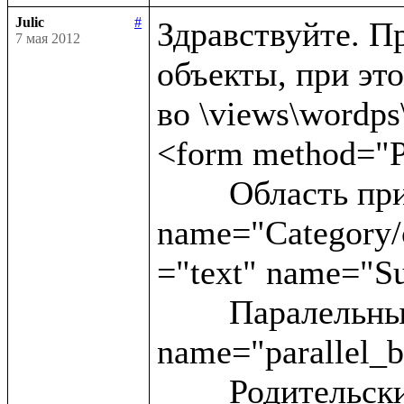
Julic
#
Здравствуйте. Пр
7 мая 2012
объекты, при это
во \views\wordps\_
<form method="P
	Область применения:<input type ="text" 
name="Category/c
="text" name="Su
	Паралельные статьи:<input type ="text" 
name="parallel_b
	Родительские блоки:<input type ="text" 