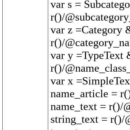
var s = Subcateg
r()/@subcategory
var z =Category 
r()/@category_nam
var y =TypeText 
r()/@name_class_
var x =SimpleTex
name_article = r(
name_text = r()/
string_text = r()/