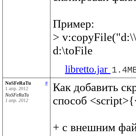
Пример:

> v:copyFile("d:\\
libretto.jar
1.4M
NoSFeRaTu
#
Как добавить скри
1 апр. 2012
NoSFeRaTu
способ <script>{<
1 апр. 2012