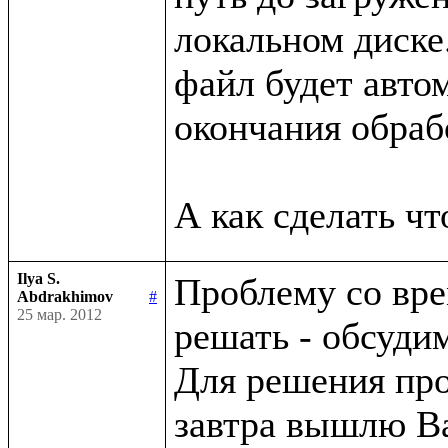
локальном диске.
файл будет автом
окончания обрабо
Ilya S.
Проблему со вре
Abdrakhimov
#
25 мар. 2012
решать - обсуди
Для решения про