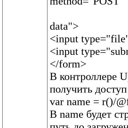
method="POST"

                               enctype="multipar
data">

<input type="file
<input type="sub
</form>

В контроллере Up
получить доступ 
var name = r()/@f/
В name будет стр
путь до загружен