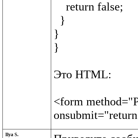
    return false;

  }

}

}

Это HTML:

<form method="PO
Ilya S.