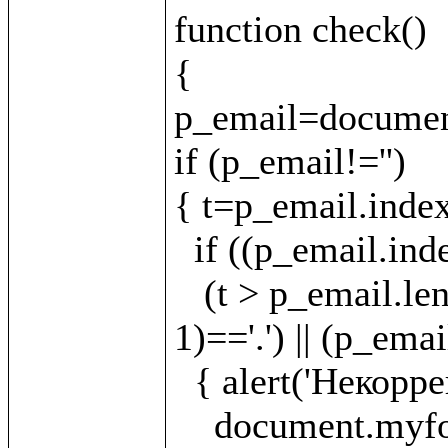
function check()

{

p_email=document
if (p_email!='')

{ t=p_email.index
  if ((p_email.indexOf('.')==-1)||(t==-1)||(t < 1)||

   (t > p_email.length - 5) || (p_email.charAt(t - 
1)=='.') || (p_emai
  { alert('Некорректно указан E-mail!');

    document.myform.email.focus();
