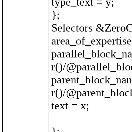
type_text = y;

};

Selectors &ZeroCl
area_of_expertise 
parallel_block_na
r()/@parallel_blo
parent_block_nam
r()/@parent_bloc
text = x;

};
