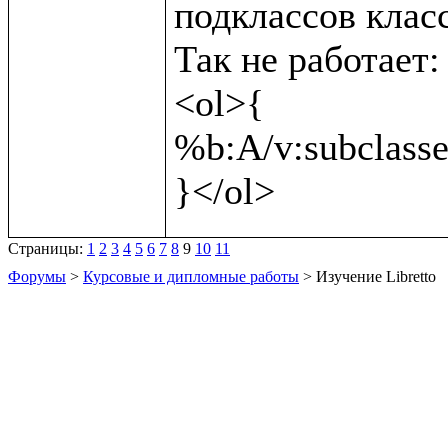
подклассов класс
Так не работает:

<ol>{

%b:A/v:subclasses
Страницы:
1
2
3
4
5
6
7
8
9
10
11
Форумы
>
Курсовые и дипломные работы
> Изучение Libretto