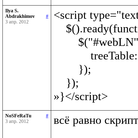
Ilya S.
<script type="text
Abdrakhimov
#
3 апр. 2012
    $().ready(function() {

        $("#webLN").webLN({

            treeTable: '#treeTable'

        });

    });

NoSFeRaTu
#
всё равно скрипт 
3 апр. 2012