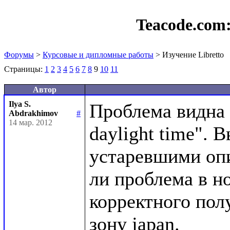
Teacode.com
Форумы
>
Курсовые и дипломные работы
> Изучение Libretto
Страницы:
1
2
3
4
5
6
7
8
9
10
11
Автор
Ilya S.
Проблема видна в
Abdrakhimov
#
14 мар. 2012
daylight time". 
устаревшими опи
ли проблема в но
корректного пол