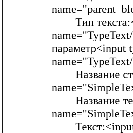
name="parent_blo
	Тип текста:<input type ="text" 
name="TypeText/
параметр<input ty
name="TypeText/
	Название статьи:<input type ="text" 
name="SimpleText
	Название текста:<input type ="text" 
name="SimpleTex
	Текст:<input type ="text" 