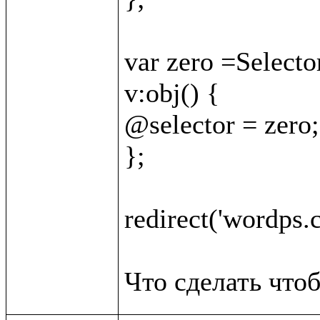
var zero =Selector
v:obj() {

@selector = zero;

};

redirect('wordps.c