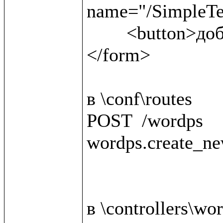
name="/SimpleTex
	<button>добавить материал</button>

</form>

в \conf\routes

POST  /wordps                                 
wordps.create_ne
в \controllers\wor