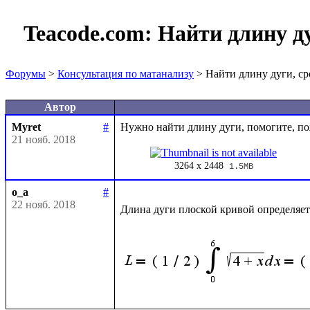
Teacode.com:
Найти длину ду
Форумы
>
Консультация по матанализу
> Найти длину дуги, ср
Автор
Myret
#
21 нояб. 2018
3264 x 2448
1.5MB
o_a
#
22 нояб. 2018
Длина дуги плоской кривой определяет