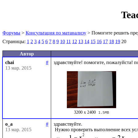
Tea
Форумы
>
Консультация по матанализу
> Помогите решить пре
Страницы:
1
2
3
4
5
6
7
8
9
10
11
12
13
14
15
16
17
18
19
20
Автор
chai
#
13 мар. 2015
3200 x 2400
1.5MB
o_a
#
здравствуйте.

13 мар. 2015
 Нужно проверить выполнение всех ус