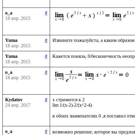
o_a
#
18 апр. 2015
Yuma
#
18 апр. 2015
Yuma
#
18 апр. 2015
o_a
#
18 апр. 2015
Kydatov
#
x стримится к 2 

24 апр. 2017
lim 1/(x-2)-2/(x^2-4)

o_a
#
возможно решение, которое вы предлож