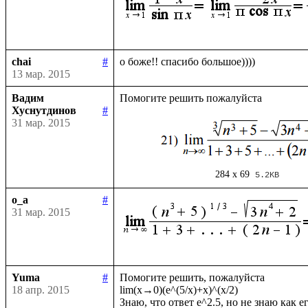
chai
#
13 мар. 2015
Вадим
Хуснутдинов
#
31 мар. 2015
284 x 69
5.2KB
o_a
#
31 мар. 2015
Yuma
#
Помогите решить, пожалуйста

18 апр. 2015
lim(x→0)(e^(5/x)+x)^(x/2)
