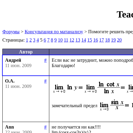
Tea
Форумы
>
Консультация по матанализу
> Помогите решить пре
Страницы:
1
2
3
4
5
6
7
8
9
10
11
12
13
14
15
16
17
18
19
20
Автор
Андрей
#
Если вас не затруднит, можно поподробн
11 июн. 2009
О.А.
#
11 июн. 2009
замечательный предел
Ann
#
не получается ни как!!!!

22 июн. 2009
lim (cosx-cos3x)/x^2
