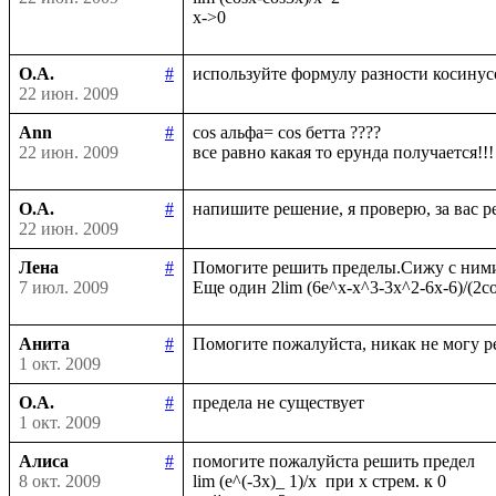
О.А.
#
22 июн. 2009
Ann
#
cos альфа= cos бетта ????

22 июн. 2009
О.А.
#
22 июн. 2009
Лена
#
Помогите решить пределы.Сижу с ними у
7 июл. 2009
Анита
#
1 окт. 2009
О.А.
#
1 окт. 2009
Алиса
#
помогите пожалуйста решить предел

8 окт. 2009
lim (e^(-3x)_ 1)/x  при х стрем. к 0
