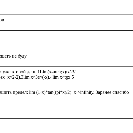
же второй день.1Lim(x-arctgx)/x^3/
