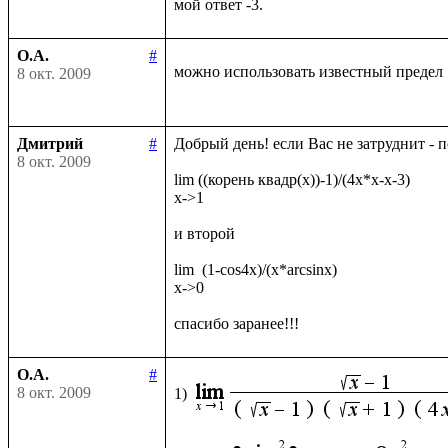
О.А.
#
можно использовать известный предел
8 окт. 2009
Дмитрий
#
Добрый день! если Вас не затруднит - 
8 окт. 2009
lim ((корень квадр(x))-1)/(4x*x-x-3)

x->1

и второй

lim  (1-cos4x)/(x*arcsinx)

x->0

О.А.
#
8 окт. 2009
1)