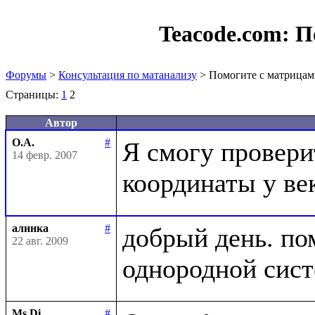
Teacode.com:
П
Форумы
>
Консультация по матанализу
> Помогите с матрица
Страницы:
1
2
Автор
О.А.
#
Я смогу проверит
14 февр. 2007
алинка
#
добрый день. по
22 авг. 2009
Ms Di
#