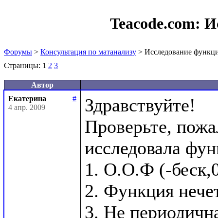
Teacode.com:
И
Форумы
>
Консультация по матанализу
> Исследование функц
Страницы:
1
2
3
Автор
Екатерина
#
Здравствуйте!

4 апр. 2009
Проверьте, пожал
исследовала фун
1. О.О.Ф (-беск,
2. Функция нечет
3. Не периодична