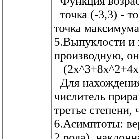
  Функция возрастает на (-3,-2)U(-2,-1)

  точка (-3,3) - точка минимума, точка(-1,2) - 
точка максимума
5.Выпуклости и 
производную, она
   (2x^3+8x^2+4x-4)/(x+2)^4

  Для нахождения точек перегиба нужно 
числитель прирав
третье степени, ч
6.Асимптоты: вер
2 рода), наклонна