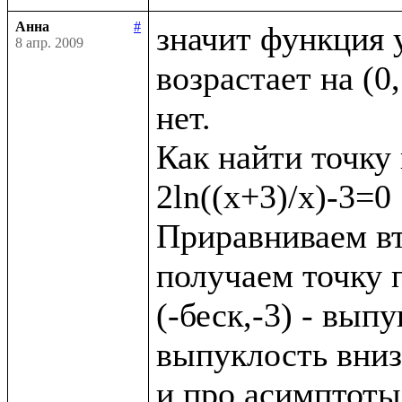
Анна
#
значит функция уб
8 апр. 2009
возрастает на (0,
нет.

Как найти точку 
2ln((x+3)/x)-3=0 

Приравниваем вт
получаем точку пе
(-беск,-3) - выпу
выпуклость вниз

и про асимптоты