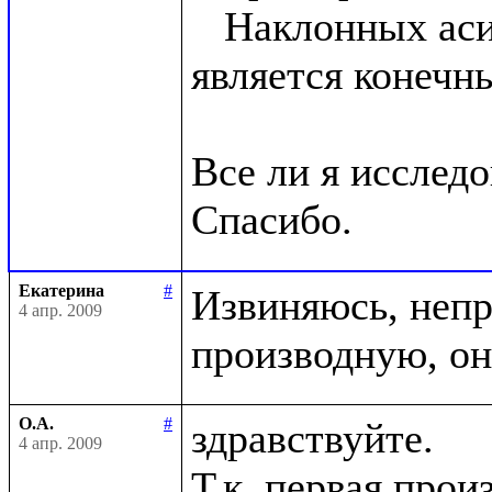
   Наклонных асимптот нет, т.к. lim f(x)/x не 
является конечны
Все ли я исследо
Екатерина
#
Извиняюсь, непр
4 апр. 2009
О.А.
#
здравствуйте.

4 апр. 2009
Т.к. первая прои