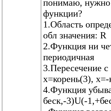
понимаю, нужно 
функции?

1.Область опреде
обл значения: R

2.Функция ни чет
периодичная

3.Пересечение с 
x=корень(3), x=-к
4.Функция убыва
беск,-3)U(-1,+бес