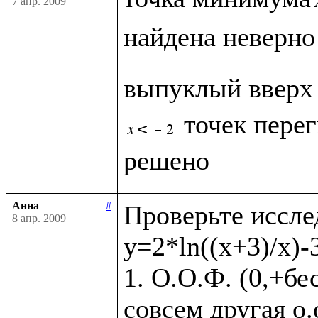
7 апр. 2009
найдена неверно
выпуклый вверх
точек перег
Анна
#
Проверьте иссле
8 апр. 2009
y=2*ln((x+3)/x)-3
1. О.О.Ф. (0,+бе
совсем другая о.