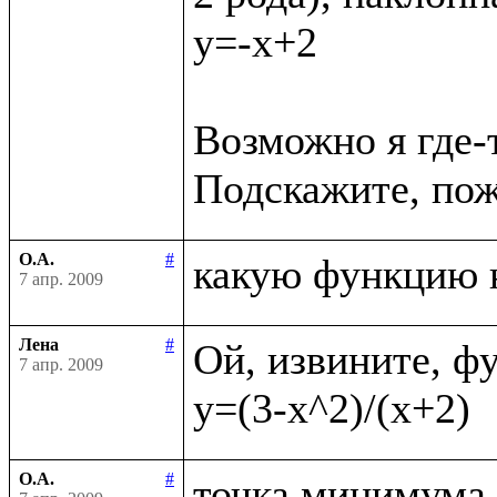
y=-x+2

Возможно я где-
О.А.
#
7 апр. 2009
Лена
#
Ой, извините, фу
7 апр. 2009
О.А.
#
точка минимума