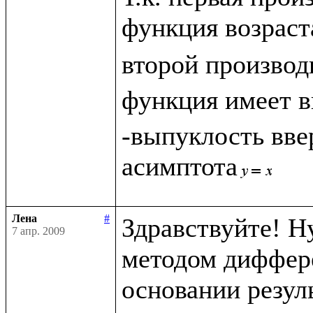
функция возраст
второй производ
функция имеет в
-выпуклость ввер
асимптота
Лена
#
Здравствуйте! Н
7 апр. 2009
методом диффере
основании резуль