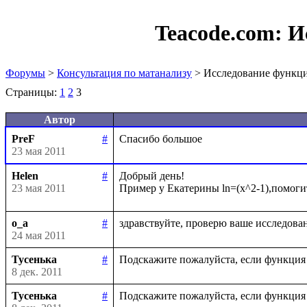
Teacode.com:
И
Форумы
>
Консультация по матанализу
> Исследование функц
Страницы:
1
2
3
Автор
PreF
#
23 мая 2011
Helen
#
Добрый день!

23 мая 2011
o_a
#
24 мая 2011
Тусенька
#
8 дек. 2011
Тусенька
#