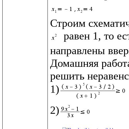
Строим схематич
 равен 1, то е
направлены вверх
Домашняя работа
решить неравенст
1)
2)