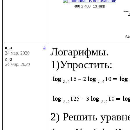
400 x 400
13.8KB
64
o_a
#
Логарифмы.

24 мар. 2020
o_a
24 мар. 2020