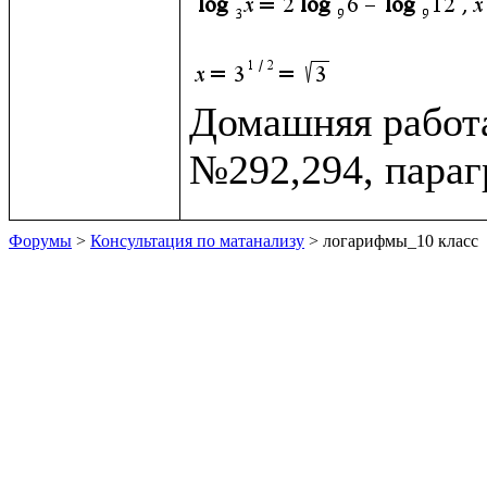
Домашняя работа
Форумы
>
Консультация по матанализу
> логарифмы_10 класс