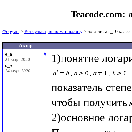
Teacode.com:
Форумы
>
Консультация по матанализу
> логарифмы_10 класс
Автор
o_a
#
21 мар. 2020
o_a
24 мар. 2020
показатель степе
чтобы получить
2)основное лога