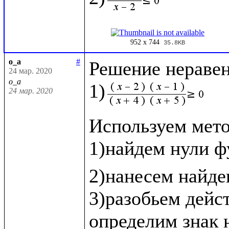
952 x 744
35.8KB
o_a
#
Решение неравенс
24 мар. 2020
o_a
1)
24 мар. 2020
Используем метод
1)найдем нули ф
2)нанесем найде
3)разобьем дейс