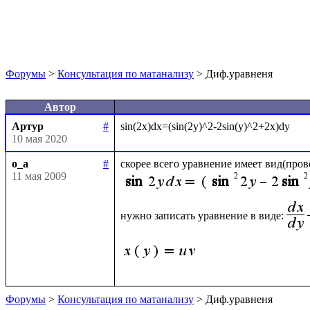
Форумы
>
Консультация по матанализу
> Диф.уравненя
Автор
Артур
#
10 мая 2020
o_a
#
11 мая 2009
нужно записать уравнение в виде:
Форумы
>
Консультация по матанализу
> Диф.уравненя