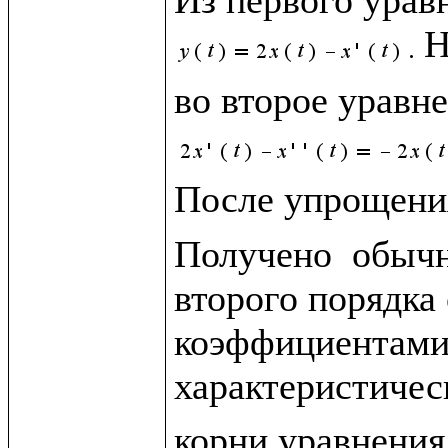
Н
во второе уравн
После упрощени
Получено  обычн
второго порядка
коэффициентами
характеристичес
корни уравнения