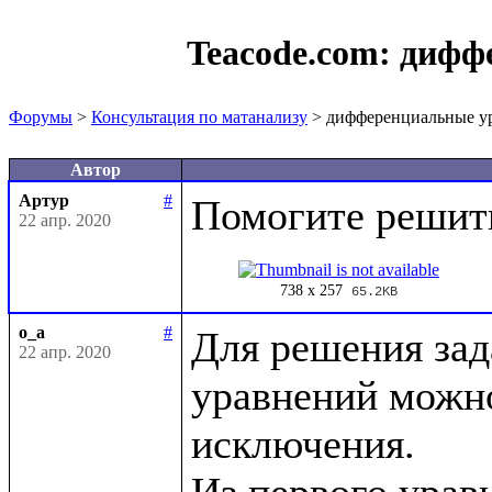
Teacode.com:
дифф
Форумы
>
Консультация по матанализу
> дифференциальные у
Автор
Артур
#
22 апр. 2020
738 x 257
65.2KB
o_a
#
Для решения зад
22 апр. 2020
уравнений можно
исключения.

Из первого ура