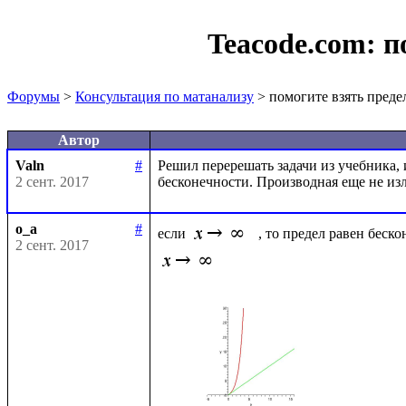
Teacode.com:
п
Форумы
>
Консультация по матанализу
> помогите взять преде
Автор
Valn
#
Решил перерешать задачи из учебника, и 
2 сент. 2017
o_a
#
если 
, то предел равен беско
2 сент. 2017