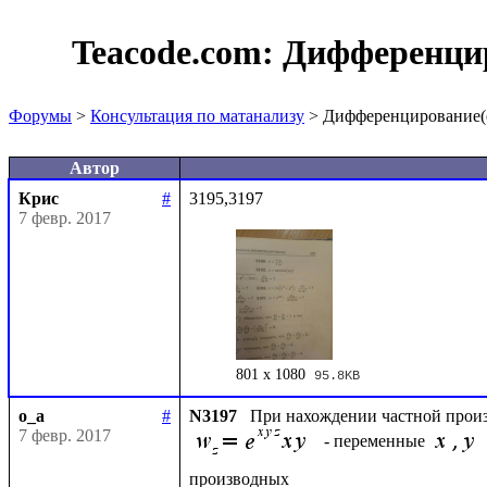
Teacode.com:
Дифференцир
Форумы
>
Консультация по матанализу
> Дифференцирование(о
Автор
Крис
#
7 февр. 2017
801 x 1080
95.8KB
o_a
#
N3197
7 февр. 2017
- переменные 