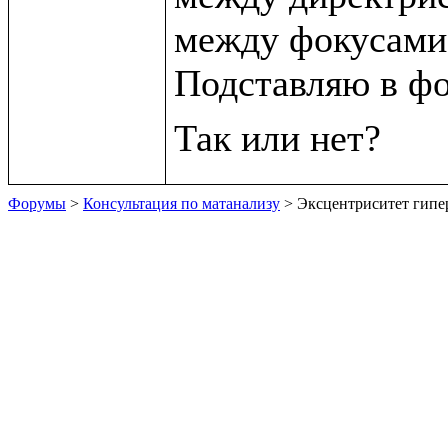
между фокусами.
Подставляю в фо
Форумы
>
Консультация по матанализу
> Эксцентриситет гип