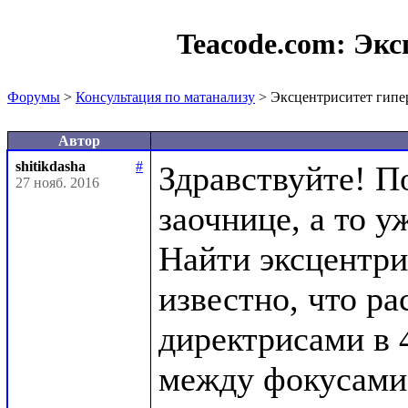
Teacode.com:
Экс
Форумы
>
Консультация по матанализу
> Эксцентриситет гип
Автор
shitikdasha
#
Здравствуйте! П
27 нояб. 2016
заочнице, а то уж
Найти эксцентри
известно, что ра
директрисами в 4