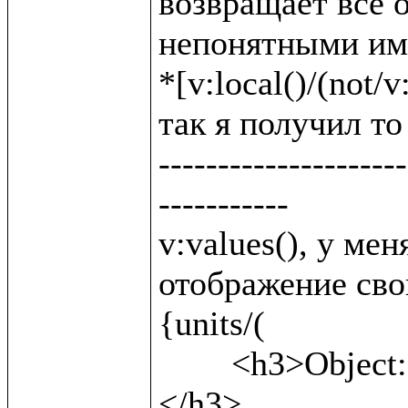
возвращает все о
непонятными име
*[v:local()/(not/v:
так я получил то 
---------------------
-----------

v:values(), у ме
отображение свой
{units/(

	<h3>Object: {v:name()} <b>({v:local()})</b>
</h3>,
