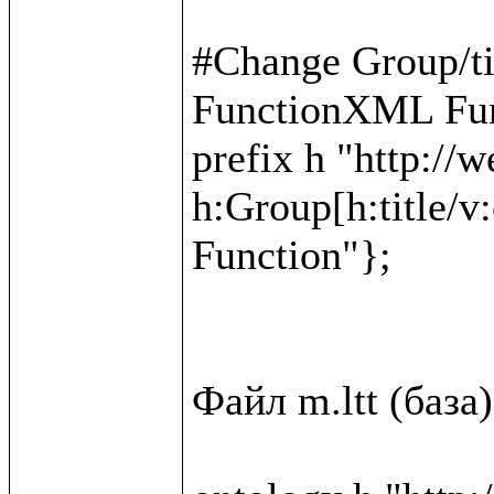
#Change Group/t
FunctionXML Fun
prefix h "http://w
h:Group[h:title/v
Function"};

Файл m.ltt (база)
