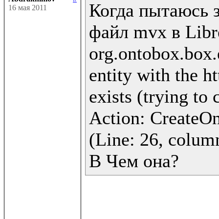
Когда пытаюсь з
16 мая 2011
файл mvx в Libre
org.ontobox.box.
entity with the h
exists (trying to 
Action: CreateOnt
(Line: 26, column
В Чем она?