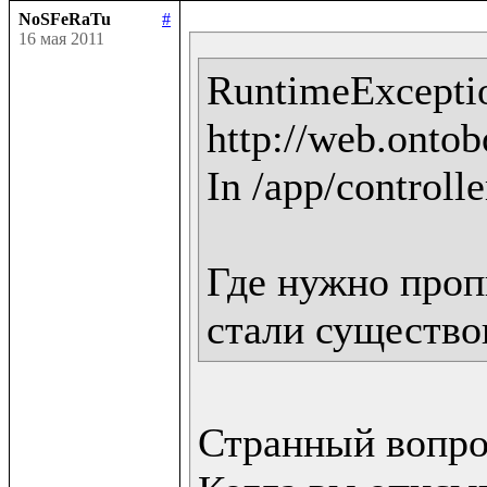
NoSFeRaTu
#
16 мая 2011
RuntimeExceptio
http://web.ontobo
In /app/controlle
Где нужно пропи
стали существо
Странный вопрос