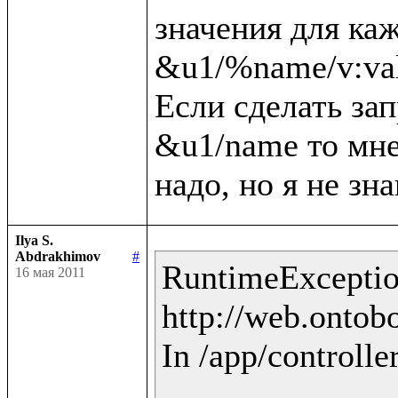
значения для каж
&u1/%name/v:val
Если сделать зап
&u1/name то мне 
Ilya S.
Abdrakhimov
#
RuntimeException
16 мая 2011
http://web.ontobo
In /app/controlle