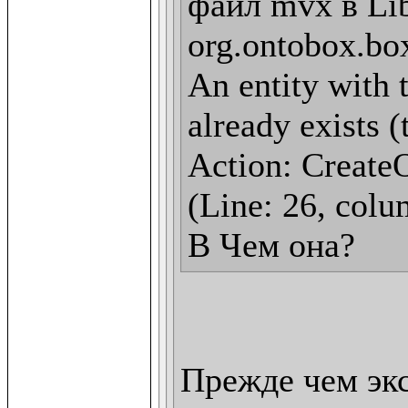
файл mvx в Lib
org.ontobox.box
An entity with t
already exists (
Action: CreateO
(Line: 26, colu
В Чем она?
Прежде чем эк