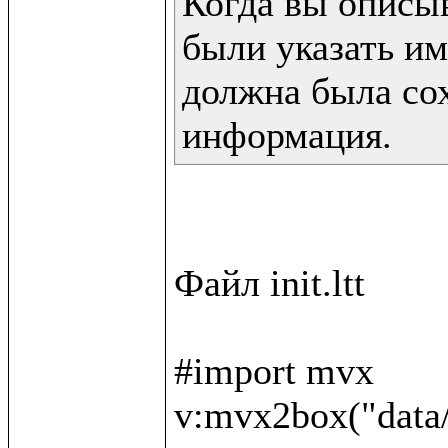
Когда вы описы
были указать им
должна была сох
информация.
Файл init.ltt

#import mvx

v:mvx2box("data/