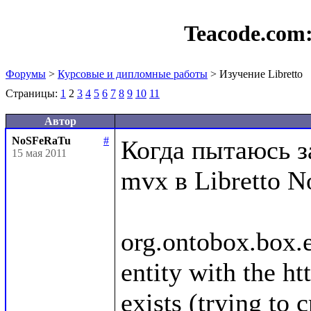
Teacode.com
Форумы
>
Курсовые и дипломные работы
> Изучение Libretto
Страницы:
1
2
3
4
5
6
7
8
9
10
11
Автор
NoSFeRaTu
#
Когда пытаюсь з
15 мая 2011
mvx в Libretto N
org.ontobox.box.
entity with the ht
exists (trying to 