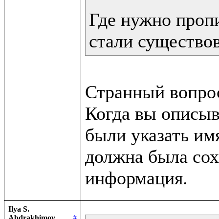
Где нужно пропи
стали существо
Странный вопрос
Когда вы описыв
были указать им
должна была сох
Ilya S.
Abdrakhimov
#