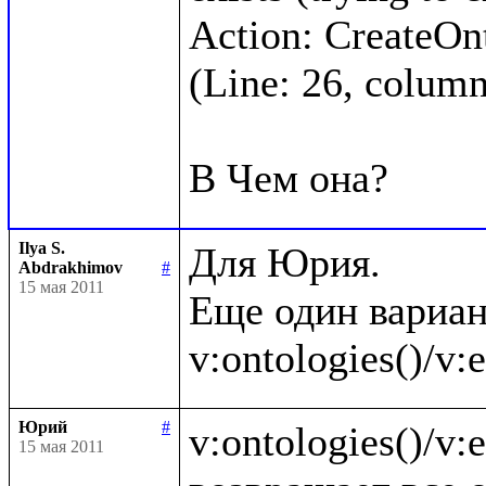
Action: CreateOnto
(Line: 26, column:
Ilya S.
Для Юрия.

Abdrakhimov
#
15 мая 2011
Еще один вариан
Юрий
#
v:ontologies()/v:en
15 мая 2011