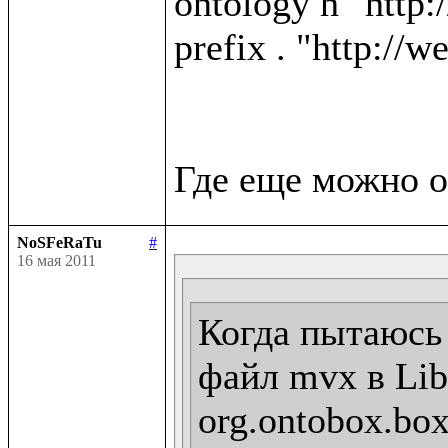
ontology h "http:
prefix . "http://w
NoSFeRaTu
#
16 мая 2011
Когда пытаюсь 
файл mvx в Libr
org.ontobox.box