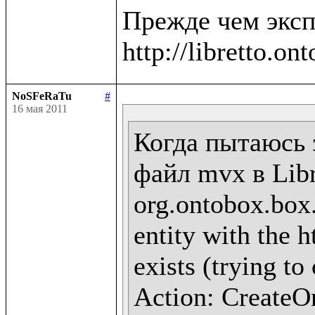
Прежде чем эксп
NoSFeRaTu
#
16 мая 2011
Когда пытаюсь 
файл mvx в Libr
org.ontobox.box
entity with the h
exists (trying to
Action: CreateOn