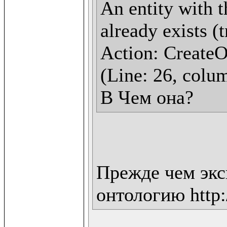
An entity with t
already exists (
Action: CreateOn
(Line: 26, colum
В Чем она?
Прежде чем экс
онтологию http:/