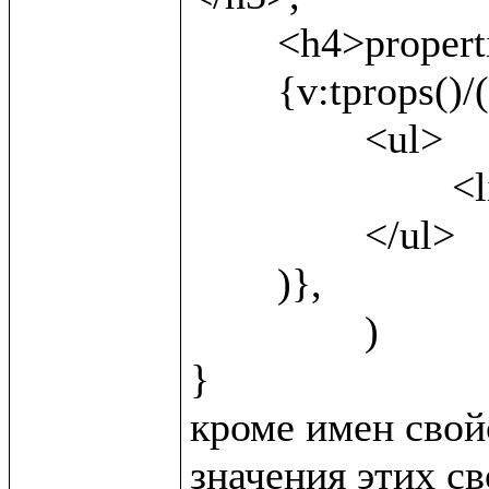
	<h4>properties</h4>,

	{v:tprops()/(

		<ul>

			<li>{v:name()} <b>({v:local()})</b></li>

		</ul>	

	)},

		)

}

кроме имен свойс
значения этих св