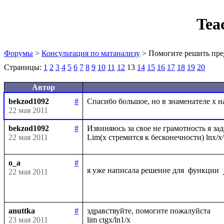
Tea
Форумы
>
Консультация по матанализу
> Помогите решить пре
Страницы:
1
2
3
4
5
6
7
8
9
10
11
12
13
14
15
16
17
18
19
20
Автор
bekzod1092
#
22 мая 2011
bekzod1092
#
Извиняюсь за свое не грамотность я зад
22 мая 2011
o_a
#
я уже написала решение для  функции 
22 мая 2011
anuttka
#
здравствуйте, помогите пожалуйста

23 мая 2011
lim ctgx/ln1/x
