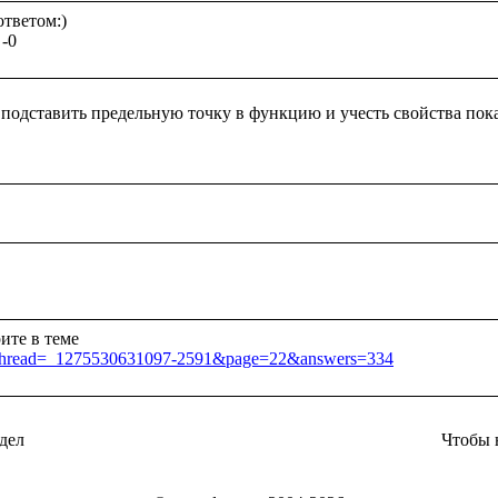
тветом:)

подставить предельную точку в функцию и учесть свойства по
jsp?thread=_1275530631097-2591&page=22&answers=334
дел
Чтобы 