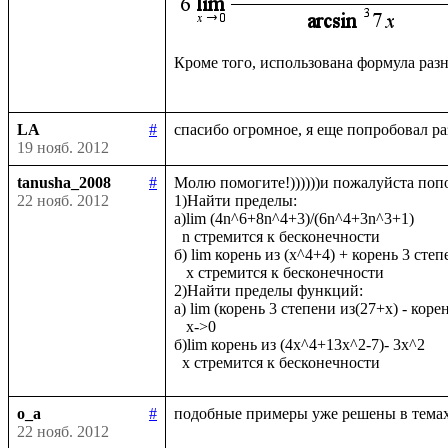
Кроме того, использована формула раз
LA
#
19 нояб. 2012
tanusha_2008
#
Молю помогите!))))))и пожалуйста попод
22 нояб. 2012
1)Найти пределы: 

а)lim (4n^6+8n^4+3)/(6n^4+3n^3+1)

  n стремится к бесконечности

б) lim корень из (x^4+4) + корень 3 степ
   x стремится к бесконечности

2)Найти пределы функций:

а) lim (корень 3 степени из(27+х) - корен
   х->0

б)lim корень из (4х^4+13x^2-7)- 3x^2

o_a
#
22 нояб. 2012