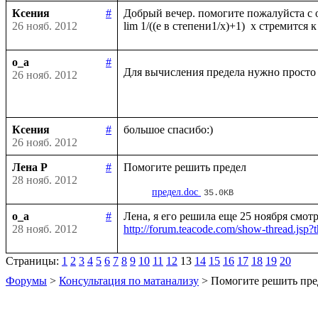
Ксения
#
Добрый вечер. помогите пожалуйста с о
26 нояб. 2012
o_a
#
Для вычисления предела нужно просто 
26 нояб. 2012
Ксения
#
26 нояб. 2012
Лена Р
#
28 нояб. 2012
предел.doc
35.0KB
o_a
#
28 нояб. 2012
http://forum.teacode.com/show-thread.
Страницы:
1
2
3
4
5
6
7
8
9
10
11
12
13
14
15
16
17
18
19
20
Форумы
>
Консультация по матанализу
> Помогите решить пре