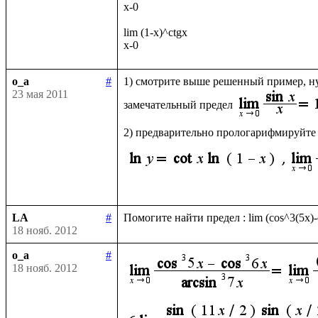
x-0

lim (1-x)^ctgx

o_a
#
1) смотрите выше решенный пример, ну
23 мая 2011
замечательный предел
2) предварительно прологарифмируйте
LA
#
18 нояб. 2012
o_a
#
18 нояб. 2012