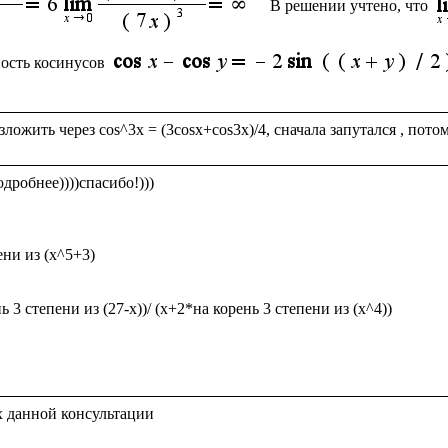
В решении учтено, что
ность косинусов
робнее))))спасибо!)))

ени из (x^5+3)

ь 3 степени из (27-х))/ (х+2*на корень 3 степени из (х^4))
