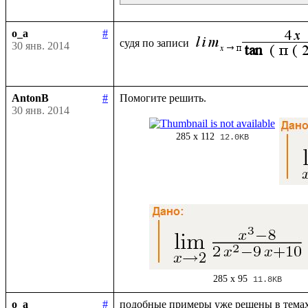
o_a
#
судя по записи 
30 янв. 2014
AntonB
#
30 янв. 2014
285 x 112
12.0KB
285 x 95
11.8KB
o_a
#