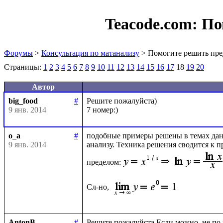
Teacode.com:
По
Форумы
>
Консультация по матанализу
> Помогите решить пре
Страницы:
1
2
3
4
5
6
7
8
9
10
11
12
13
14
15
16
17
18
19
20
Автор
big_food
#
Решите пожалуйста)

9 янв. 2014
o_a
#
подобные примеры решены в темах данн
9 янв. 2014
анализу. Техника решения сводится к 
пределом:
Сл-но, 
AntonB
#