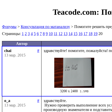
Teacode.com:
По
Форумы
>
Консультация по матанализу
> Помогите решить пре
Страницы:
1
2
3
4
5
6
7
8
9
10
11
12
13
14
15
16
17
18
19
20
Автор
chai
#
13 мар. 2015
3200 x 2400
1.5MB
o_a
#
здравствуйте.

13 мар. 2015
 Нужно проверить выполнение всех условий теоремы Лопиталя, найти производную числителя и 
производную знаменателя и подставить