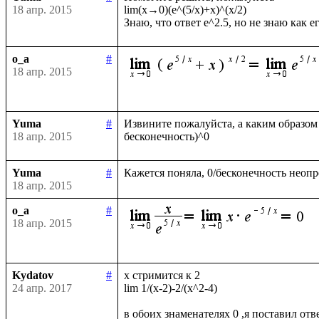
18 апр. 2015
lim(x→0)(e^(5/x)+x)^(x/2)

o_a
#
18 апр. 2015
Yuma
#
Извините пожалуйста, а каким образом (
18 апр. 2015
Yuma
#
18 апр. 2015
o_a
#
18 апр. 2015
Kydatov
#
x стримится к 2 

24 апр. 2017
lim 1/(x-2)-2/(x^2-4)
