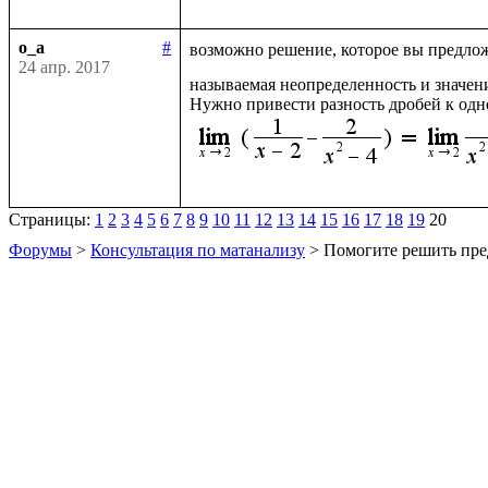
o_a
#
возможно решение, которое вы предлож
24 апр. 2017
называемая неопределенность и значен
Нужно привести разность дробей к одн
Страницы:
1
2
3
4
5
6
7
8
9
10
11
12
13
14
15
16
17
18
19
20
Форумы
>
Консультация по матанализу
> Помогите решить пре