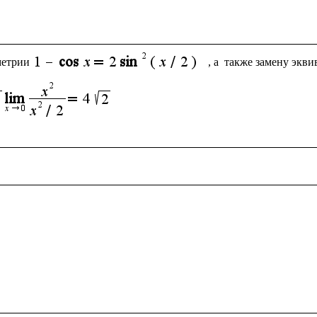
метрии
, а  также замену экв