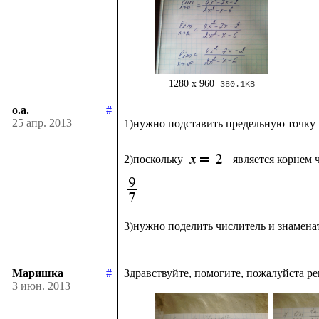
1280 x 960
380.1KB
o.a.
#
25 апр. 2013
1)нужно подставить предельную точку
2)поскольку 
является корнем 
3)нужно поделить числитель и знаменат
Маришка
#
3 июн. 2013