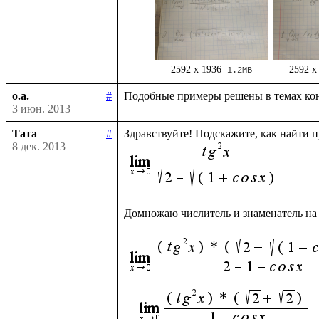
2592 x 1936
2592 x
1.2MB
o.a.
#
3 июн. 2013
Тата
#
8 дек. 2013
Домножаю числитель и знаменатель на
= 