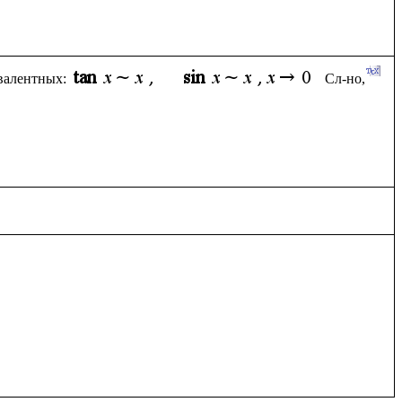
ивалентных:
Сл-но, 