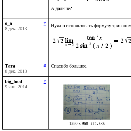
o_a
#
Нужно использовать формулу тригоно
8 дек. 2013
Тата
#
8 дек. 2013
big_food
#
9 янв. 2014
1280 x 960
172.5KB