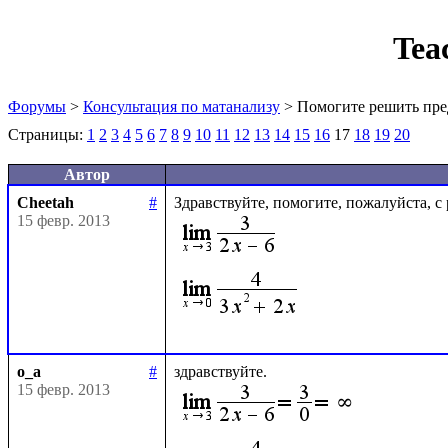
Tea
Форумы
>
Консультация по матанализу
> Помогите решить пре
Страницы:
1
2
3
4
5
6
7
8
9
10
11
12
13
14
15
16
17
18
19
20
Автор
Cheetah
#
15 февр. 2013
o_a
#
15 февр. 2013