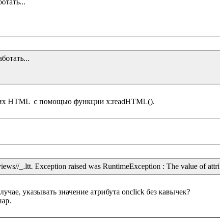
тать...

отать...

iews//_.ltt. Exception raised was RuntimeException : The value of attrib
чае, указывать значение атрибута onclick без кавычек?
