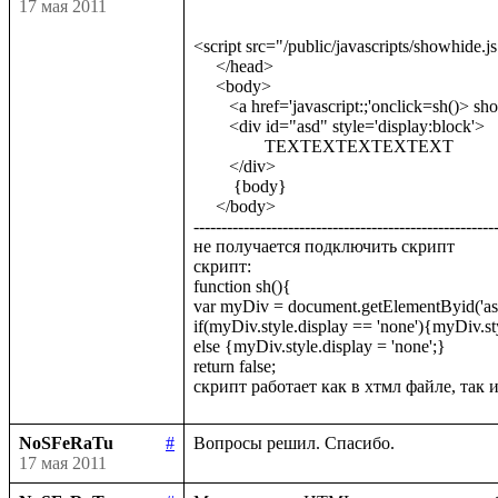
17 мая 2011
<script src="/public/javascripts/showhide.js"><
     </head>

     <body>

 	<a href='javascript:;'onclick=sh()> show<br/> </a>                      <-------тут вызываю

        <div id="asd" style='display:block'>

 		TEXTEXTEXTEXTEXT

        </div>

         {body}

     </body>

-------------------------------------------------------
не получается подключить скрипт

скрипт:

function sh(){

var myDiv = document.getElementByid('asd'
if(myDiv.style.display == 'none'){myDiv.styl
else {myDiv.style.display = 'none';}

return false;

NoSFeRaTu
#
17 мая 2011