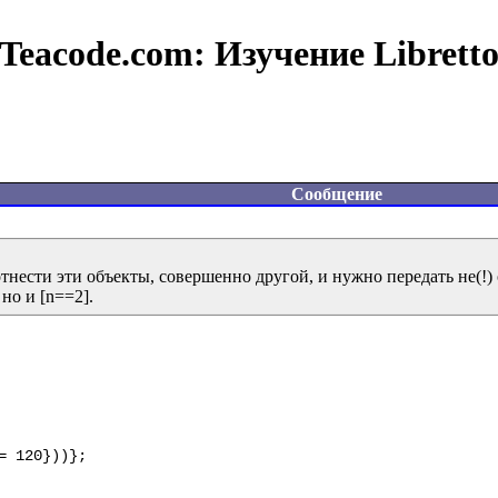
Teacode.com:
Изучение Librett
Сообщение
тнести эти объекты, совершенно другой, и нужно передать не(!) о
 120}))};
