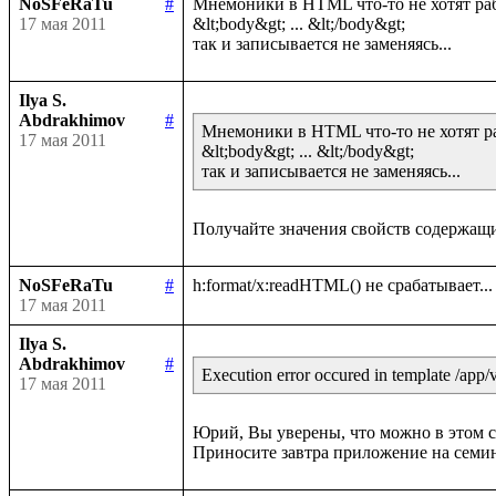
NoSFeRaTu
#
Мнемоники в HTML что-то не хотят рабо
17 мая 2011
&lt;body&gt; ... &lt;/body&gt;

Ilya S.
Abdrakhimov
#
Мнемоники в HTML что-то не хотят раб
17 мая 2011
&lt;body&gt; ... &lt;/body&gt;

так и записывается не заменяясь...
NoSFeRaTu
#
17 мая 2011
Ilya S.
Abdrakhimov
#
Execution error occured in template /app/v
17 мая 2011
Юрий, Вы уверены, что можно в этом слу