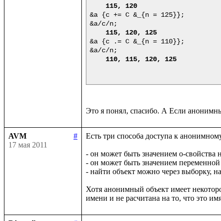
115, 120
&a {c += C &_{n = 125}};

&a/c/n;

115, 120, 125
&a {c .= C &_{n = 110}};

&a/c/n;

110, 115, 120, 125
AVM
#
Есть три способа доступа к анонимному
17 мая 2011
- он может быть значением о-свойства н
- он может быть значением переменной

- найти объект можно через выборку, н
Хотя анонимный объект имеет некоторое