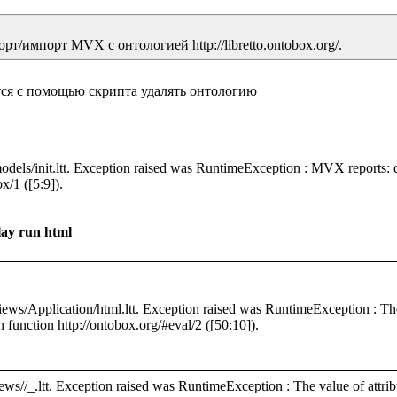
/1 ([5:9]).

lay run html
n function http://ontobox.org/#eval/2 ([50:10]).

ws//_.ltt. Exception raised was RuntimeException : The value of attribut