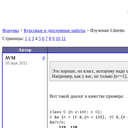
Форумы
>
Курсовые и дипломные работы
> Изучение Libretto
Страницы:
1
2
3
4
5
6
7
8
9
10
11
Автор
AVM
#
16 мая 2011
Это хорошо, но класс, которому надо о
Вот такой диалог в качестве примера:

class C {n v:int; c C};

C &a {c = (C &_{n = 115}, (C &_{n =
&a/c/n;

115, 120