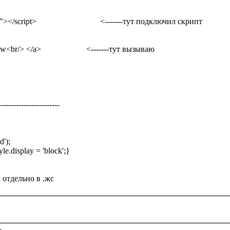
/script>                               <-------тут подключил скрипт

-----------------------

);

e.display = 'block';} 
