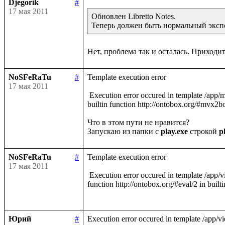
Djegorik
#
17 мая 2011
Обновлен Libretto Notes.

NoSFeRaTu
#
Template execution error 

17 мая 2011
 Execution error occured in template /app/models/init.ltt. Exception raised was RuntimeException : MVX reports: data\m.mvx (Системе не удается найти указанный путь) in 
builtin function http://ontobox.org/#mvx2box
Что в этом пути не нравится?

Запускаю из папки с 
play.exe
 строкой 
p
NoSFeRaTu
#
Template execution error 

17 мая 2011
 Execution error occured in template /app/views/Application/html.ltt. Exception raised was RuntimeException : The property http://web.ontobox.org/html#tags not found in builtin 
function http://ontobox.org/#eval/2 in builti
Юрий
#
Execution error occured in template /app/vie