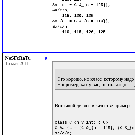
&a {c += C &_{n = 125}};

&a/c/n;

115, 120, 125
&a {c .= C &_{n = 110}};

&a/c/n;

110, 115, 120, 125
NoSFeRaTu
#
16 мая 2011
Это хорошо, но класс, которому надо 
Вот такой диалог в качестве примера:

class C {n v:int; c C};

C &a {c = (C &_{n = 115}, (C &_{n 
&a/c/n;
