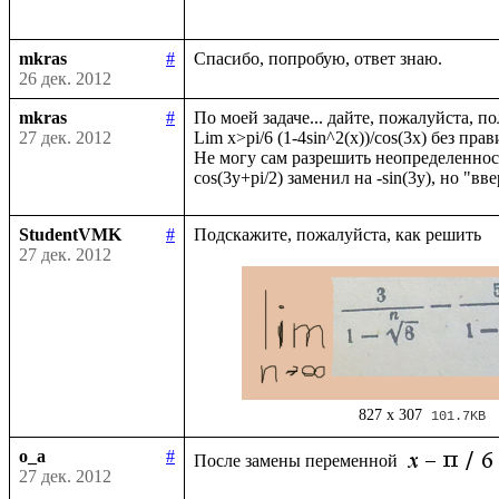
mkras
#
26 дек. 2012
mkras
#
По моей задаче... дайте, пожалуйста, по
27 дек. 2012
Lim x>pi/6 (1-4sin^2(x))/cos(3x) без прав
Не могу сам разрешить неопределенност
StudentVMK
#
27 дек. 2012
827 x 307
101.7KB
o_a
#
После замены переменной 
27 дек. 2012