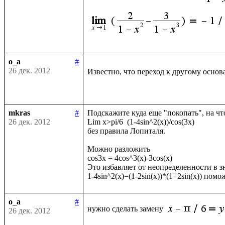
o_a
#
26 дек. 2012
Известно, что переход к другому осно
mkras
#
Подскажите куда еще "покопать", на чт
26 дек. 2012
Lim x>pi/6  (1-4sin^2(x))/cos(3x)

без правила Лопиталя.

Можно разложить

cos3x = 4cos^3(x)-3cos(x)

Это избавляет от неопределенности в зн
o_a
#
нужно сделать замену 
26 дек. 2012