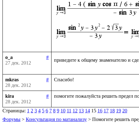
o_a
#
приведите к общему знаменателю и сде
27 дек. 2012
mkras
#
28 дек. 2012
kira
#
28 дек. 2012
Страницы:
1
2
3
4
5
6
7
8
9
10
11
12
13
14
15
16
17
18
19
20
Форумы
>
Консультация по матанализу
> Помогите решить пре