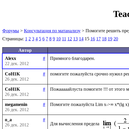
Tea
Форумы
>
Консультация по матанализу
> Помогите решить пре
Страницы:
1
2
3
4
5
6
7
8
9
10
11
12
13
14
15
16
17
18
19
20
Автор
Alexx
#
22 дек. 2012
CoH1K
#
26 дек. 2012
CoH1K
#
26 дек. 2012
megamenin
#
26 дек. 2012
o_a
#
Для вычисления предела 
26 дек. 2012