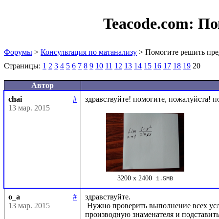
Teacode.com:
По
Форумы
>
Консультация по матанализу
> Помогите решить пре
Страницы:
1
2
3
4
5
6
7
8
9
10
11
12
13
14
15
16
17
18
19
20
Автор
chai
#
13 мар. 2015
3200 x 2400
1.5MB
o_a
#
здравствуйте.

13 мар. 2015
 Нужно проверить выполнение всех условий теоремы Лопиталя, найти производную числителя и 
производную знаменателя и подставить