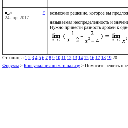
o_a
#
возможно решение, которое вы предлож
24 апр. 2017
называемая неопределенность и значен
Нужно привести разность дробей к одн
Страницы:
1
2
3
4
5
6
7
8
9
10
11
12
13
14
15
16
17
18
19
20
Форумы
>
Консультация по матанализу
> Помогите решить пре