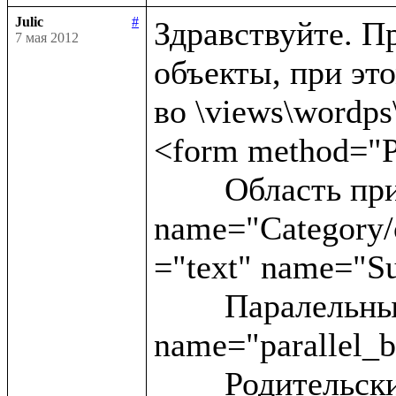
Julic
#
Здравствуйте. Пр
7 мая 2012
объекты, при это
во \views\wordps\_
<form method="P
	Область применения:<input type ="text" 
name="Category/c
="text" name="Su
	Паралельные статьи:<input type ="text" 
name="parallel_b
	Родительские блоки:<input type ="text" 