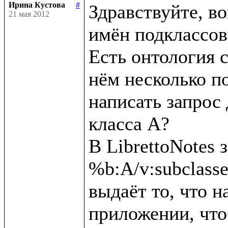
Ирина Кустова
#
Здравствуйте, во
21 мая 2012
имён подклассов 
Есть онтология с
нём несколько по
написать запрос 
класса А?

В LibrettoNotes з
%b:A/v:subclassesD
выдаёт то, что на
приложении, что