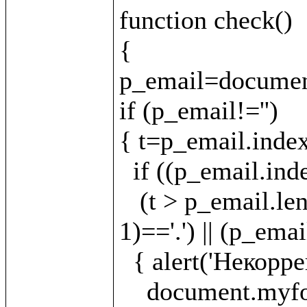
function check()

{

p_email=document
if (p_email!='')

{ t=p_email.index
  if ((p_email.indexOf('.')==-1)||(t==-1)||(t < 1)||

   (t > p_email.length - 5) || (p_email.charAt(t - 
1)=='.') || (p_emai
  { alert('Некорректно указан E-mail!');

    document.myform.email.focus();
