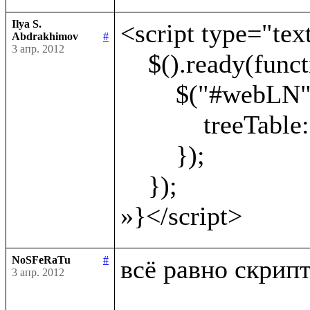
Ilya S.
<script type="text
Abdrakhimov
#
3 апр. 2012
    $().ready(function() {

        $("#webLN").webLN({

            treeTable: '#treeTable'

        });

    });

NoSFeRaTu
#
всё равно скрипт 
3 апр. 2012