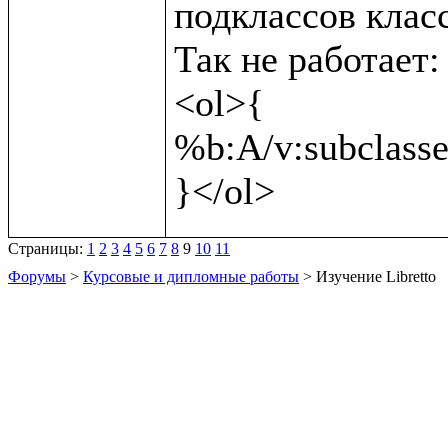
подклассов класс
Так не работает:

<ol>{

%b:A/v:subclasses
Страницы:
1
2
3
4
5
6
7
8
9
10
11
Форумы
>
Курсовые и дипломные работы
> Изучение Libretto