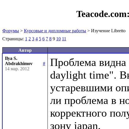
Teacode.com
Форумы
>
Курсовые и дипломные работы
> Изучение Libretto
Страницы:
1
2
3
4
5
6
7
8
9
10
11
Автор
Ilya S.
Проблема видна в
Abdrakhimov
#
14 мар. 2012
daylight time". 
устаревшими опи
ли проблема в но
корректного пол