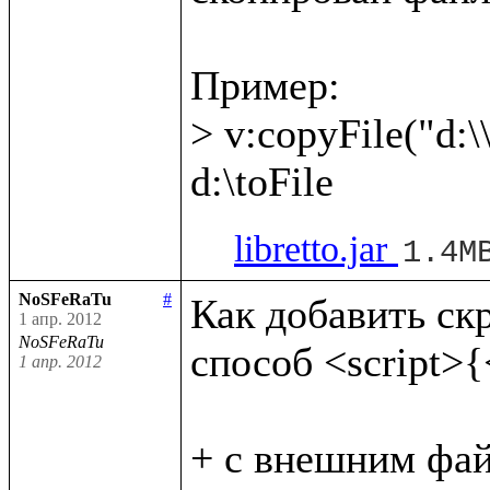
Пример:

> v:copyFile("d:\\
libretto.jar
1.4M
NoSFeRaTu
#
Как добавить скри
1 апр. 2012
NoSFeRaTu
способ <script>{<
1 апр. 2012