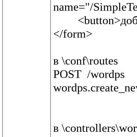
name="/SimpleTex
	<button>добавить материал</button>

</form>

в \conf\routes

POST  /wordps                                 
wordps.create_ne
в \controllers\wor