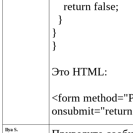
    return false;

  }

}

}

Это HTML:

<form method="PO
Ilya S.