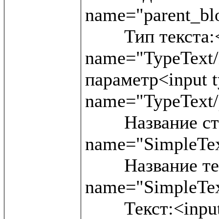
name="parent_blo
	Тип текста:<input type ="text" 
name="TypeText/
параметр<input ty
name="TypeText/
	Название статьи:<input type ="text" 
name="SimpleText
	Название текста:<input type ="text" 
name="SimpleTex
	Текст:<input type ="text" 