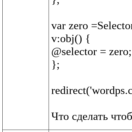
var zero =Selector
v:obj() {

@selector = zero;

};

redirect('wordps.c