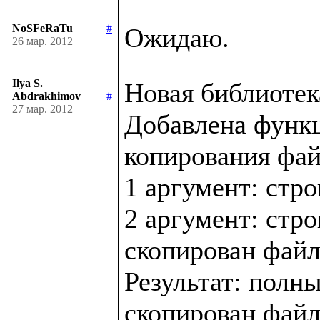
NoSFeRaTu
#
26 мар. 2012
Ilya S.
Новая библиотека 
Abdrakhimov
#
27 мар. 2012
Добавлена функци
копирования файл
1 аргумент: стро
2 аргумент: стро
скопирован файл
Результат: полны
скопирован файл