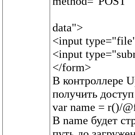
method="POST"

                               enctype="multipar
data">

<input type="file
<input type="sub
</form>

В контроллере Up
получить доступ 
var name = r()/@f/
В name будет стр
путь до загружен