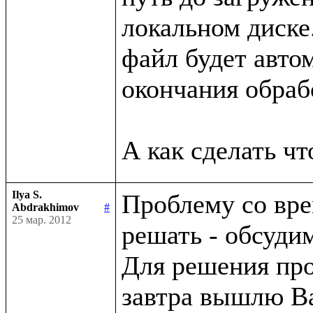
локальном диске.
файл будет автом
окончания обрабо
Ilya S.
Проблему со вре
Abdrakhimov
#
25 мар. 2012
решать - обсуди
Для решения про