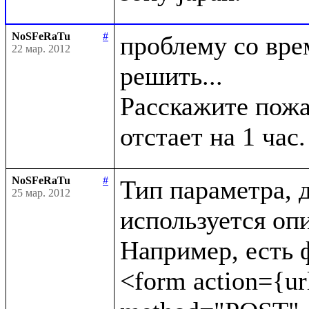
NoSFeRaTu
#
проблему со врем
22 мар. 2012
решить...

Расскажите пожал
NoSFeRaTu
#
Тип параметра, д
25 мар. 2012
используется опи
Например, есть ф
<form action={url