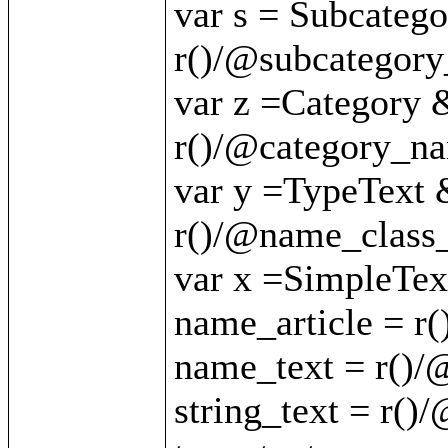
var s = Subcateg
r()/@subcategory
var z =Category 
r()/@category_nam
var y =TypeText 
r()/@name_class_
var x =SimpleTex
name_article = r(
name_text = r()/
string_text = r()/