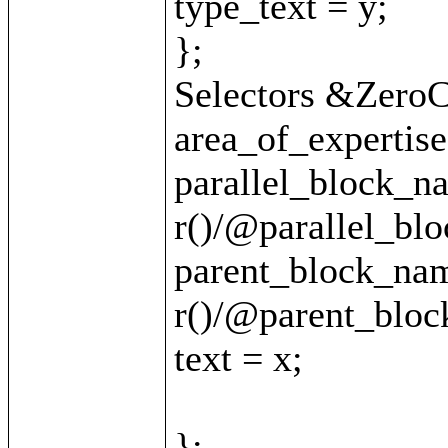
type_text = y;

};

Selectors &ZeroCl
area_of_expertise 
parallel_block_na
r()/@parallel_blo
parent_block_nam
r()/@parent_bloc
text = x;

};
