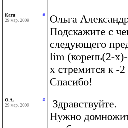
Катя
#
Ольга Александро
29 мар. 2009
Подскажите с че
следующего пред
lim (корень(2-x)-
x стремится к -2

О.А.
#
 Здравствуйте.

29 мар. 2009
Нужно домножить