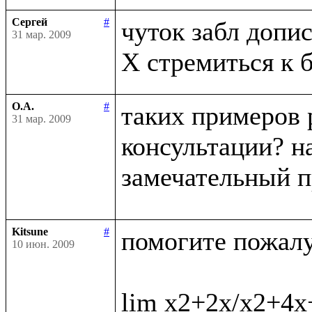
Сергей
#
чуток забл дописа
31 мар. 2009
О.А.
#
таких примеров 
31 мар. 2009
консультации? на
замечательный п
Kitsune
#
помогите пожалус
10 июн. 2009
lim x2+2x/x2+4x+