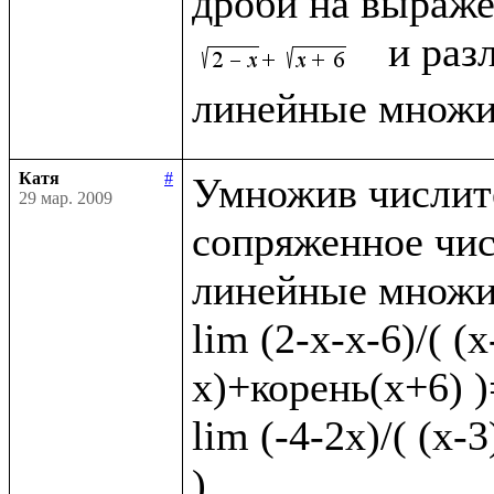
дроби на выраже
  и раз
Катя
#
Умножив числите
29 мар. 2009
сопряженное чис
линейные множит
lim (2-x-x-6)/( (
x)+корень(x+6) )=
lim (-4-2x)/( (x-
)
