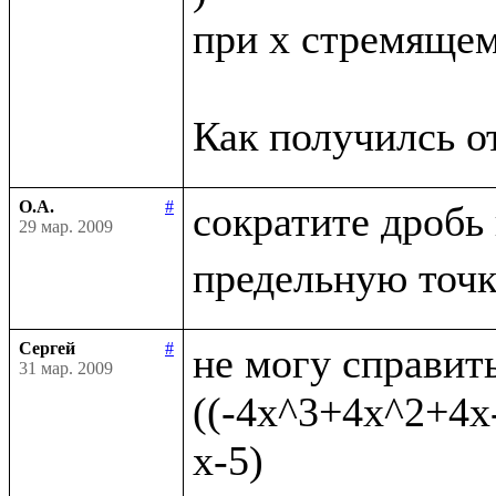
при x стремящемс
О.А.
#
сократите дробь
29 мар. 2009
Сергей
#
не могу справить
31 мар. 2009
((-4x^3+4x^2+4x