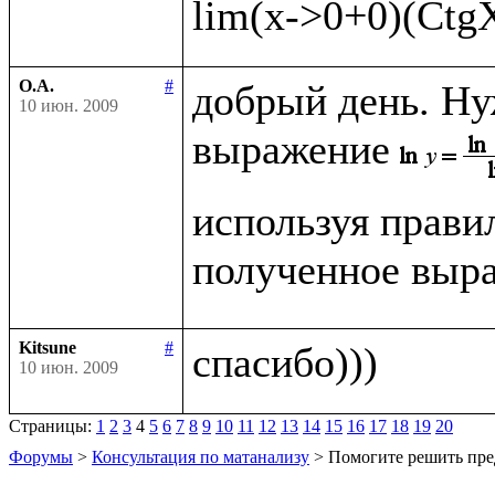
О.А.
#
добрый день. Ну
10 июн. 2009
выражение
используя прави
полученное выра
Kitsune
#
10 июн. 2009
Страницы:
1
2
3
4
5
6
7
8
9
10
11
12
13
14
15
16
17
18
19
20
Форумы
>
Консультация по матанализу
> Помогите решить пре