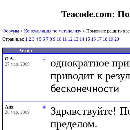
Teacode.com:
По
Форумы
>
Консультация по матанализу
> Помогите решить пре
Страницы:
1
2
3
4
5
6
7
8
9
10
11
12
13
14
15
16
17
18
19
20
Автор
О.А.
#
однократное при
27 мар. 2009
приводит к резул
Аня
#
Здравствуйте! П
28 мар. 2009
пределом.
