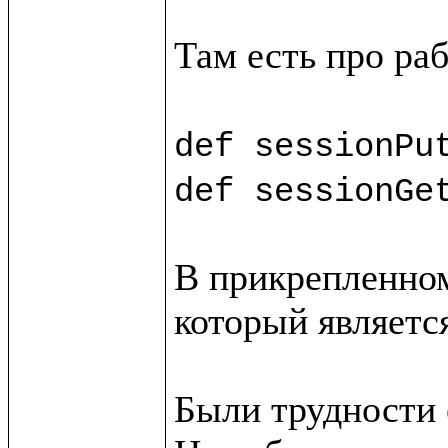
Там есть про раб
def sessionPu
def sessionGe
В прикрепленном
который является
Были трудности с