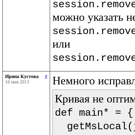
session.remov
session.remov
session.remov
Ирина Кустова
#
16 мая 2013
def main* = {

  getMsLocal(jMs,9) as dt.println(<<%{formatDate(getDate(dt),"dd.mm.yyyy")} %