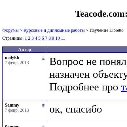
Teacode.com
Форумы
>
Курсовые и дипломные работы
> Изучение Libretto
Страницы:
1
2
3
4
5
6
7
8
9
10
11
Автор
malykh
#
Вопрос не понял,
7 февр. 2013
назначен объекту
Подробнее про 
т
Sammy
#
7 февр. 2013
Sammy
#