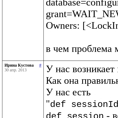
database=config
grant=WAIT_NEW 
Owners: [<LockI
Ирина Кустова
#
У нас возникает 
30 апр. 2013
Как она правильн
У нас есть

"
def sessionI
 - 
def session