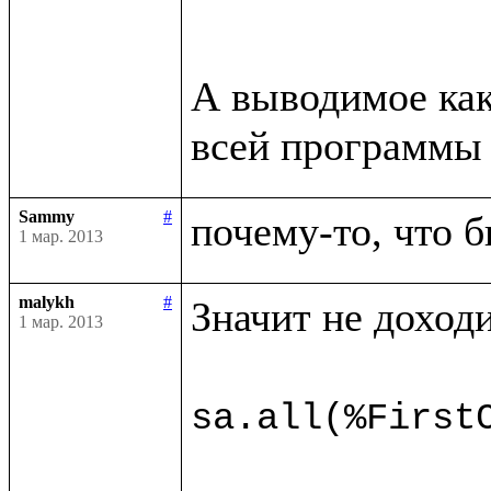
А выводимое как
всей программы 
Sammy
#
почему-то, что б
1 мар. 2013
malykh
#
Значит не доходи
1 мар. 2013
sa.all(%First