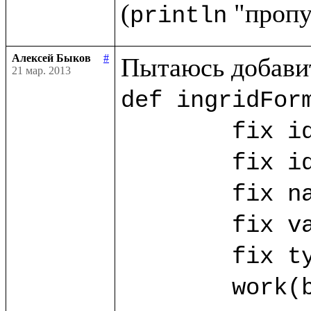
(
println
Алексей Быков
#
21 мар. 2013
def ingridForm
	fix id_ing = ("id_ing".params!)

	fix id_ing_rec = ("id_ing_rec".params!)

	fix name_ing? = ("name".params!)

	fix value_ing? = ("value".params!)

	fix type_ing? = ("type".params!)

	work(base.db) as w.{
