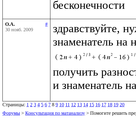
О.А.
#
здравствуйте, н
30 нояб. 2009
знаменатель на 
получить разност
и знаменатель н
Страницы:
1
2
3
4
5
6
7
8
9
10
11
12
13
14
15
16
17
18
19
20
Форумы
>
Консультация по матанализу
> Помогите решить пре