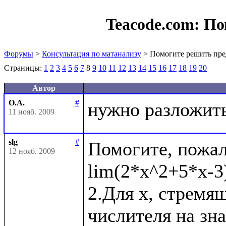
Teacode.com:
По
Форумы
>
Консультация по матанализу
> Помогите решить пре
Страницы:
1
2
3
4
5
6
7
8
9
10
11
12
13
14
15
16
17
18
19
20
Автор
О.А.
#
11 нояб. 2009
slg
#
Помогите, пожал
12 нояб. 2009
lim(2*x^2+5*x-3)
2.Для x, стремящ
числителя на зн