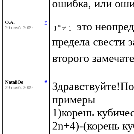
О.А.
#
это неопре
29 нояб. 2009
предела свести 
второго замечат
NataliOo
#
Здравствуйте!По
29 нояб. 2009
примеры 

1)корень кубичес
2n+4)-(корень ку