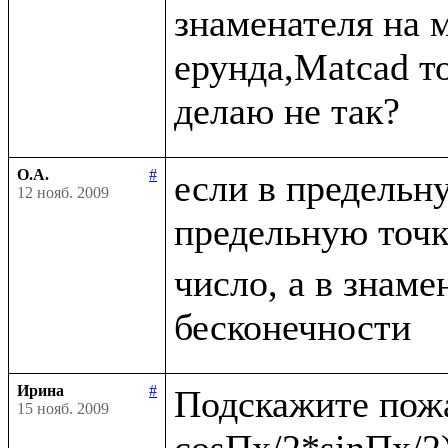
знаменателя на 
ерунда,Matcad то
О.А.
#
если в предельн
12 нояб. 2009
предельную точ
число, а в знаме
Ирина
#
Подскажите пожа
15 нояб. 2009
cosПx/2*sinПx/2)