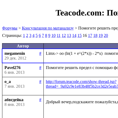
Teacode.com:
По
Форумы
>
Консультация по матанализу
> Помогите решить пре
Страницы:
1
2
3
4
5
6
7
8
9
10
11
12
13
14
15
16
17
18
19
20
Автор
megamenin
#
29 дек. 2012
Pavel276
#
6 янв. 2013
o_a
#
http://forum.teacode.com/show-thread.jsp?
7 янв. 2013
thread=_9a92c9e1e83b48f5b2ce3d2e5ea
абвгдейка
#
Добрый вечер,подскажите пожалуйста,
8 янв. 2013