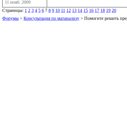
11 нояб. 2009
Страницы:
1
2
3
4
5
6
7
8
9
10
11
12
13
14
15
16
17
18
19
20
Форумы
>
Консультация по матанализу
> Помогите решить пре