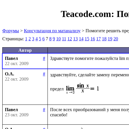
Teacode.com:
По
Форумы
>
Консультация по матанализу
> Помогите решить пре
Страницы:
1
2
3
4
5
6
7
8
9
10
11
12
13
14
15
16
17
18
19
20
Автор
Павел
#
22 окт. 2009
О.А.
#
здравствуйте, сделайте замену перемен
22 окт. 2009
предел
Павел
#
После всех приобразований у меня получ
23 окт. 2009