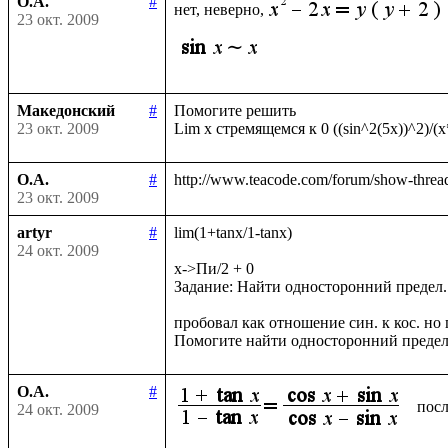
О.А.
#
нет, неверно,
23 окт. 2009
Македонский
#
Помогите решить

23 окт. 2009
О.А.
#
23 окт. 2009
artyr
#
lim(1+tanx/1-tanx)

24 окт. 2009
x->Пи/2 + 0

Задание: Найти односторонний предел.

пробовал как отношение син. к кос. но п
О.А.
#
посл
24 окт. 2009