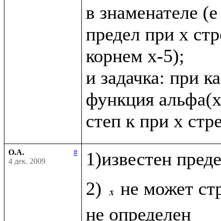
в знаменателе (е в
предел при х стр
корнем х-5);

и задачка: при к
функция альфа(х
О.А.
#
1)известен пред
4 дек. 2009
2) 
не может стр
не определен
