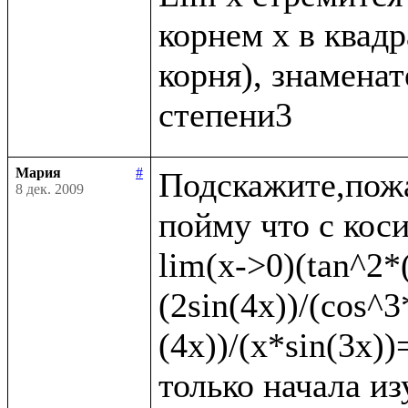
корнем x в квадр
корня), знаменате
Мария
#
Подскажите,пожа
8 дек. 2009
пойму что с коси
lim(x->0)(tan^2*(
(2sin(4x))/(cos^3
(4x))/(x*sin(3x)
только начала из