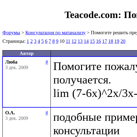
Teacode.com:
По
Форумы
>
Консультация по матанализу
> Помогите решить пре
Страницы:
1
2
3
4
5
6
7
8
9
10
11
12
13
14
15
16
17
18
19
20
Автор
Люба
#
Помогите пожалу
3 дек. 2009
получается.

О.А.
#
подобные пример
3 дек. 2009