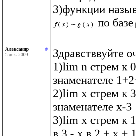
3)функции назы
по базе
Александр
#
Здравстввуйте о
5 дек. 2009
1)lim n стрем к 0
знаменателе 1+2+
2)lim x стрем к 3 
знаменателе х-3

3)lim x стрем к 1
в 3 - х в 2 + х + 1 