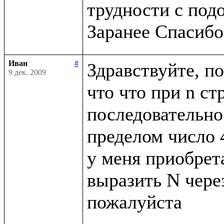
трудности с под
Иван
#
Здравствуйте, по
9 дек. 2009
что что при n ст
последовательнос
пределом число 4
у меня приобрета
выразить N через