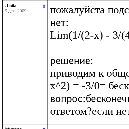
Люба
#
пожалуйста подс
9 дек. 2009
нет:

Lim(1/(2-x) - 3/(
решение:

приводим к обще
x^2) = -3/0= бес
вопрос:бесконеч