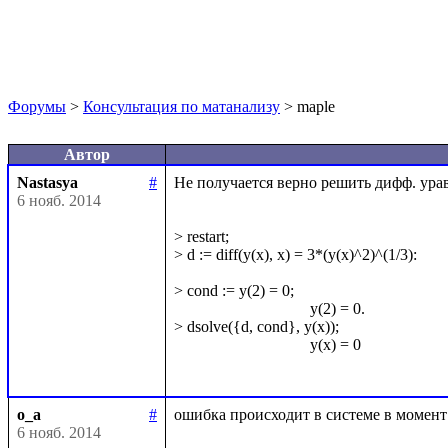
Форумы
>
Консультация по матанализу
> maple
Автор
Nastasya
#
Не получается верно решить дифф. уравн
6 нояб. 2014
> restart;

> d := diff(y(x), x) = 3*(y(x)^2)^(1/3):

> cond := y(2) = 0;

                                  y(2) = 0.

> dsolve({d, cond}, y(x));

                                  y(x) = 0

o_a
#
6 нояб. 2014