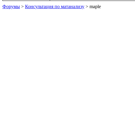
Форумы
>
Консультация по матанализу
> maple