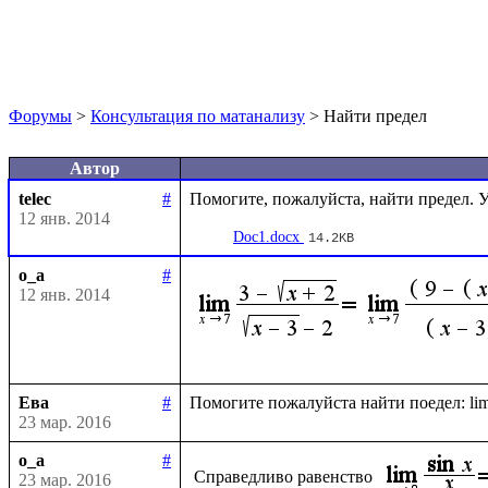
Форумы
>
Консультация по матанализу
> Найти предел
Автор
telec
#
12 янв. 2014
Doc1.docx
14.2KB
o_a
#
12 янв. 2014
Ева
#
23 мар. 2016
o_a
#
 Справедливо равенство 
23 мар. 2016