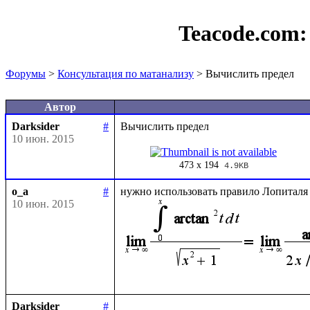
Teacode.com
Форумы
>
Консультация по матанализу
> Вычислить предел
Автор
Darksider
#
10 июн. 2015
473 x 194
4.9KB
o_a
#
10 июн. 2015
Darksider
#