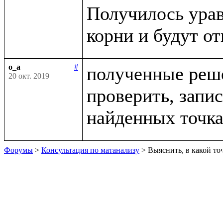
Получилось урав
o_a
#
полученные реше
20 окт. 2019
проверить, запис
Форумы
>
Консультация по матанализу
> Выяснить, в какой то