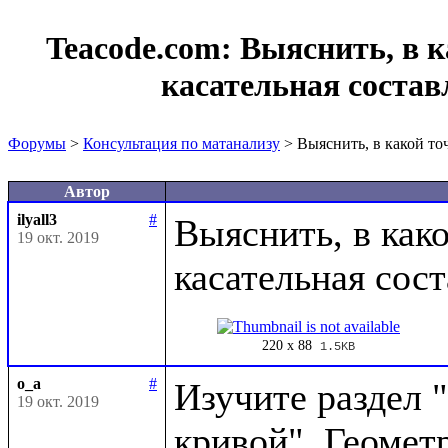
Teacode.com:
Выяснить, в к
касательная состав
Форумы
>
Консультация по матанализу
> Выяснить, в какой то
Автор
ilyall3
#
Выяснить, в како
19 окт. 2019
220 x 88
1.5KB
o_a
#
Изучите раздел "
19 окт. 2019
кривой". Геомет