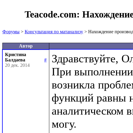
Teacode.com:
Нахождение
Форумы
>
Консультация по матанализу
> Нахождение произво
Автор
Кристина
Здравствуйте, Ол
Балдаева
#
20 дек. 2014
При выполнении 
возникла пробле
функций равны н
аналитическом в