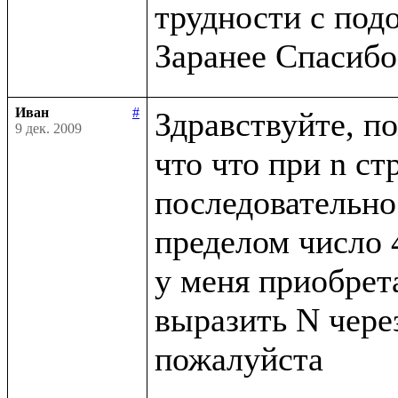
трудности с под
Иван
#
Здравствуйте, по
9 дек. 2009
что что при n ст
последовательнос
пределом число 4
у меня приобрета
выразить N через