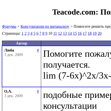
Teacode.com:
По
Форумы
>
Консультация по матанализу
> Помогите решить пре
Страницы:
1
2
3
4
5
6
7
8
9
10
11
12
13
14
15
16
17
18
19
20
Автор
Люба
#
Помогите пожалу
3 дек. 2009
получается.

О.А.
#
подобные пример
3 дек. 2009