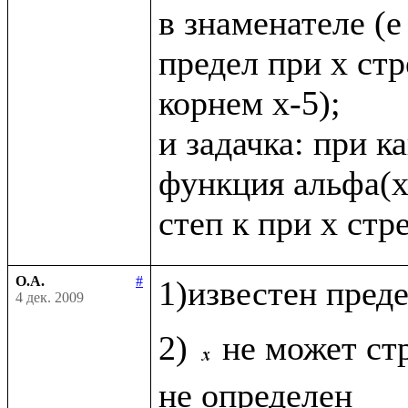
в знаменателе (е в
предел при х стр
корнем х-5);

и задачка: при к
функция альфа(х
О.А.
#
1)известен пред
4 дек. 2009
2) 
не может стр
не определен
