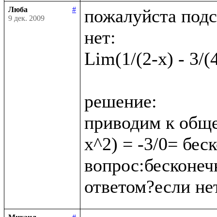
Люба
#
пожалуйста подс
9 дек. 2009
нет:

Lim(1/(2-x) - 3/(
решение:

приводим к обще
x^2) = -3/0= бес
вопрос:бесконеч