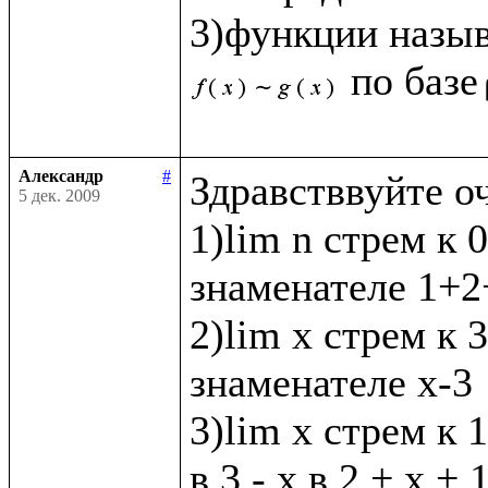
3)функции назы
по базе
Александр
#
Здравстввуйте о
5 дек. 2009
1)lim n стрем к 0
знаменателе 1+2+
2)lim x стрем к 3 
знаменателе х-3

3)lim x стрем к 1
в 3 - х в 2 + х + 1 