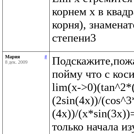
корнем x в квадр
корня), знаменате
Мария
#
Подскажите,пожа
8 дек. 2009
пойму что с коси
lim(x->0)(tan^2*(
(2sin(4x))/(cos^3
(4x))/(x*sin(3x)
только начала из