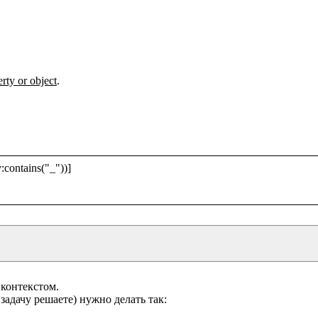
erty or object
.

contains("_"))]

контекстом.
