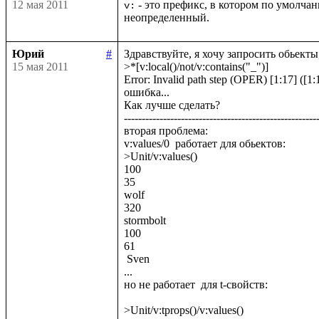
12 мая 2011
 - это префикс, в котором по умолч
v:
неопределенный.
Юрий
#
Здравствуйте, я хочу запросить обьекты,
15 мая 2011
>*[v:local()/not/v:contains("_")]

Error: Invalid path step (OPER) [1:17] ([1:1
ошибка...

Как лучше сделать? 

-------------------------------------------------------
вторая проблема:

v:values/0  работает для обьектов:

>Unit/v:values()

100

35

wolf

320

stormbolt

100

61

 Sven

...

но не работает  для t-свойств:

>Unit/v:tprops()/v:values()
