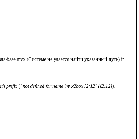
: data\base.mvx (Системе не удается найти указанный путь) in 
h prefix 'j' not defined for name 'mvx2box'[2:12] ([2:12]).