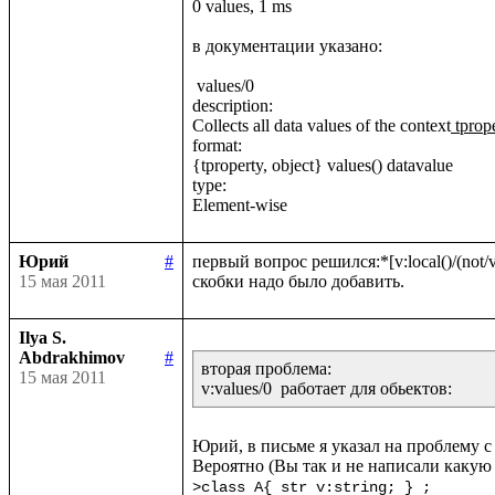
0 values, 1 ms

в документации указано:

 values/0

description:

Collects all data values of the context
 tprop
format:

{tproperty, object} values() datavalue

type:

Юрий
#
первый вопрос решился:*[v:local()/(not/v:
15 мая 2011
Ilya S.
Abdrakhimov
#
вторая проблема:

15 мая 2011
Юрий, в письме я указал на проблему с 
>class A{ str v:string; } ;
