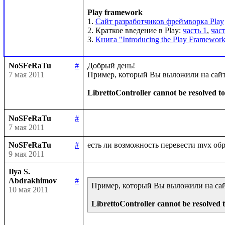
Play framework
1. 
Сайт разработчиков фреймворка Play
2. Краткое введение в Play: 
часть 1
, 
част
3. 
Книга "Introducing the Play Framework
NoSFeRaTu
#
Добрый день!

7 мая 2011
Пример, который Вы выложили на сайте 
LibrettoController cannot be resolved to
NoSFeRaTu
#
7 мая 2011
NoSFeRaTu
#
9 мая 2011
Ilya S.
Abdrakhimov
#
Пример, который Вы выложили на сайте
10 мая 2011
LibrettoController cannot be resolved t