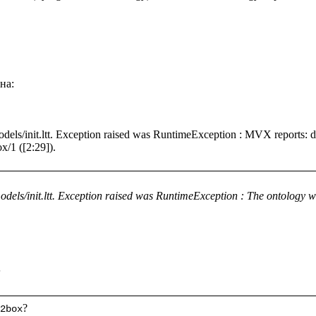
а: 

models/init.ltt. Exception raised was RuntimeException : MVX reports
dels/init.ltt. Exception raised was RuntimeException : The ontology wit
;
2box