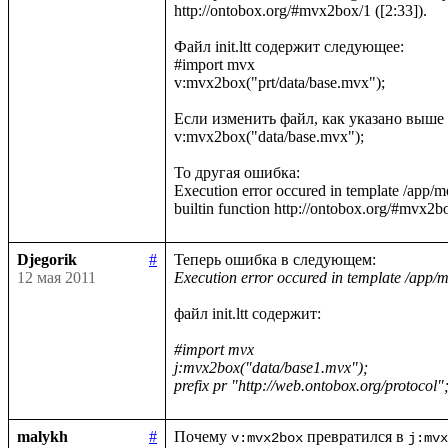
http://ontobox.org/#mvx2box/1 ([2:33]).

Файл init.ltt содержит следующее:

#import mvx

v:mvx2box("prt/data/base.mvx");

Если изменить файл, как указано выше н
v:mvx2box("data/base.mvx");

То другая ошибка:

Execution error occured in template /app/
Djegorik
#
12 мая 2011
Execution error occured in template /app/mo
файл init.ltt содержит:

#import mvx

j:mvx2box("data/base1.mvx");

prefix pr "http://web.ontobox.org/protocol"
malykh
#
Почему 
 превратился в 
v:mvx2box
j:mvx