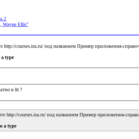
ь 2
, Wayne Ellis"
http://courses.isu.ru/ под названием Пример приложения-справоч
 a type
 http://courses.isu.ru/ под названием Пример приложения-справо
o a type