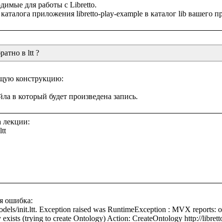
имые для работы с Libretto.

атно в ltt ?
щую конструкцию:

 лекции:

t

я ошибка:

odels/init.ltt. Exception raised was RuntimeException : MVX reports: 
 exists (trying to create Ontology) Action: CreateOntology http://librett