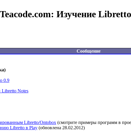
Teacode.com:
Изучение Librett
Сообщение
ка)
o 0.9
Libretto Notes
рированным Libretto/Ontobox
 (смотрите примеры программ в проект
ию Libretto в Play
 (обновлена 28.02.2012)
