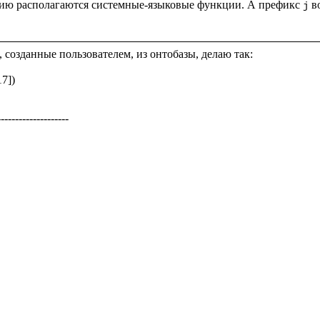
анию располагаются системные-языковые функции. А префикс 
 в
j
 созданные пользователем, из онтобазы, делаю так: 

7])

-------------------
