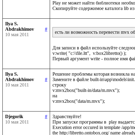
Play не может найти библиотеки необход
Ilya S.
Abdrakhimov
#
есть ли возможность перевести mvx обр
10 мая 2011
Для записи в файл используйте следую
v:write( "c:\\file.ltt",  v:box2libretto() );

Ilya S.
Решение проблемы которая возникла на
Abdrakhimov
#
Замените в файле built-in\app\models\init.lt
10 мая 2011
строку 

v:mvx2box("built-in/data/m.mvx");

на 

Djegorik
#
Здравствуйте!

10 мая 2011
При запуске программы в  play выдаетс
Execution error occured in template /app/m
the http://libretto.ontobox.org/ name already