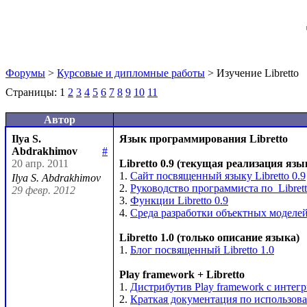
Форумы
>
Курсовые и дипломные работы
> Изучение Libretto
Страницы:
1
2
3
4
5
6
7
8
9
10
11
Автор
Ilya S.
Язык программирования Libretto
Abdrakhimov
#
20 апр. 2011
Libretto 0.9 (текущая реализация язы
1. 
Сайт посвященный языку Libretto 0.9
Ilya S. Abdrakhimov
2. 
Руководство программиста по  Librett
29 февр. 2012
3. 
Функции Libretto 0.9
4. 
Среда разработки объектных моделей 
Libretto 1.0 (только описание языка)
1. 
Блог посвященный Libretto 1.0
Play framework + Libretto
1. 
Дистрибутив Play framework c интег
2. 
Краткая документация по использован