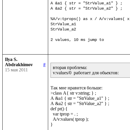
A &a1 { str = "StrValue_a1" } ;

A &a2 { str = "StrValue_a2" } ;

%A/v:tprops() as x / A/v:values( x 
StrValue_a1

StrValue_a2

Ilya S.
Abdrakhimov
#
вторая проблема:

15 мая 2011
v:values/0  работает для обьектов:
Так мне нравится больше:

>class A{ str v:string; } ;

A &a1 { str = "StrValue_a1" } ;

A &a2 { str = "StrValue_a2" } ;

def pr() {

  var tprop = . ;

  A/v:values( tprop );

}
