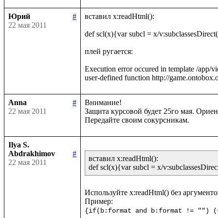
Юрий
#
вставил x:readHtml():

22 мая 2011
def scl(x){var subcl = x/v:subclassesDirect()
плей ругается:

Execution error occured in template /app/v
Anna
#
Внимание!

22 мая 2011
Защита курсовой будет 25го мая. Ориент
Ilya S.
Abdrakhimov
#
вставил x:readHtml():

22 мая 2011
Используйте x:readHtml() без аргументов
{if(b:format and b:format != "") (