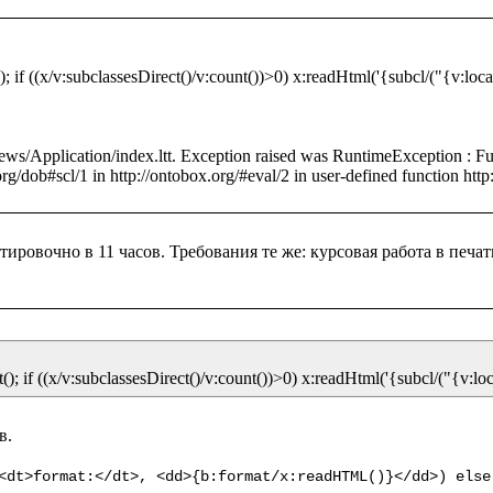
; if ((x/v:subclassesDirect()/v:count())>0) x:readHtml('{subcl/("{v:local
iews/Application/index.ltt. Exception raised was RuntimeException : Fu
ировочно в 11 часов. Требования те же: курсовая работа в печат
. 

<dt>format:</dt>, <dd>{b:format/x:readHTML()}</dd>) else