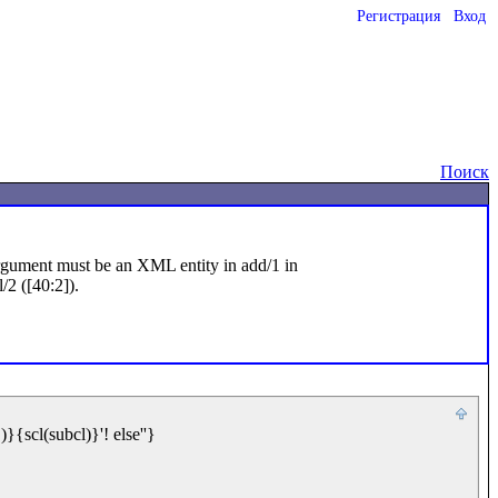
Регистрация
Вход
o
Поиск
rgument must be an XML entity in add/1 in 
2 ([40:2]).

}{scl(subcl)}'! else''}
