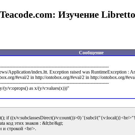
Teacode.com:
Изучение Librett
Сообщение
------------------------------------------------------------------------

iews/Application/index.ltt. Exception raised was RuntimeException : A
box.org/#eval/2 in http://ontobox.org/#eval/2 in http://ontobox.org/#eval/
------------------------------------------------------------------------

); if ((x/v:subclassesDirect()/v:count())>0) '{subcl/("{v:local()}<br/>"!)
a код этих знаков : &lt;br/&gt;

 и строкой <br/>.
