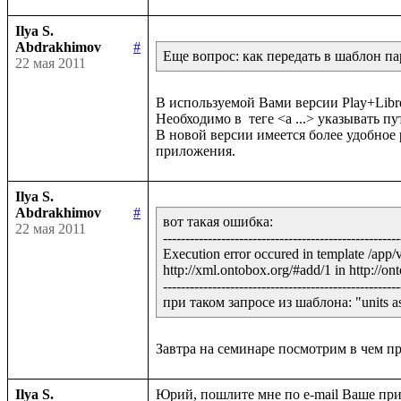
Ilya S.
Abdrakhimov
#
Еще вопрос: как передать в шаблон па
22 мая 2011
В используемой Вами версии Play+Libret
Необходимо в  теге <a ...> указывать п
В новой версии имеется более удобное 
Ilya S.
Abdrakhimov
#
вот такая ошибка:

22 мая 2011
-----------------------------------------------------
Execution error occured in template /app/
http://xml.ontobox.org/#add/1 in http://ont
-----------------------------------------------------
при таком запросе из шаблона: "units as y
Ilya S.
Юрий, пошлите мне по e-mail Ваше при