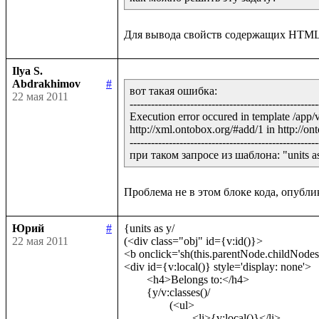
Ilya S.
Abdrakhimov
#
вот такая ошибка:

22 мая 2011
-----------------------------------------------------
Execution error occured in template /app/
http://xml.ontobox.org/#add/1 in http://ont
-----------------------------------------------------
при таком запросе из шаблона: "units as y
Юрий
#
{units as y/	

22 мая 2011
(<div class="obj" id={v:id()}>

<b onclick='sh(this.parentNode.childNodes[
<div id={v:local()} style='display: none'>

	<h4>Belongs to:</h4>

	{y/v:classes()/

		(<ul>

			<li>{v:local()}</li>
