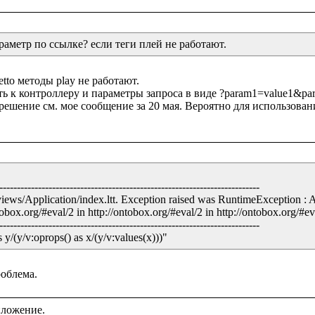
раметр по ссылке? если теги плей не работают.
to методы play не работают.

уть к контроллеру и параметры запроса в виде ?param1=value1&pa
решение см. мое сообщение за 20 мая. Вероятно для использова
--------------------------------------------------------------------------

views/Application/index.ltt. Exception raised was RuntimeException : 
obox.org/#eval/2 in http://ontobox.org/#eval/2 in http://ontobox.org/#eval
--------------------------------------------------------------------------

/(y/v:oprops() as x/(y/v:values(x)))"
ложение.
