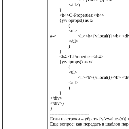
		</ul>)

	}

	<h4>O-Properties:</h4>

	{y/v:oprops() as x/

		(

		<ul>

#->			<li><b>{v:local()}</b> <div class="eq">=</div> <div class="val">"{y/v:values(x)}"</div></li> 

		</ul>

		)

	}

	<h4>T-Properties:</h4>

	{y/v:tprops() as x/

		(

		<ul>

			<li><b>{v:local()}</b> <div class="eq">=</div> <div class="val">"{y/v:values(x)}"</div></li>

		</ul>

		)

	}

</div>		

</div>)

}

---------------------------

Если из строки # убрать {y/v:values(x)}