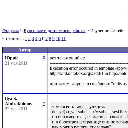
Форумы
>
Курсовые и дипломные работы
> Изучение Libretto
Страницы:
1
2
3
4
5
6
7
8
9
10
11
Автор
Юрий
#
вот такая ошибка:

21 мая 2011
-------------------------------------------------------
Execution error occured in template /app/v
http://xml.ontobox.org/#add/1 in http://onto
-------------------------------------------------------
Ilya S.
Abdrakhimov
#
у меня есть такая функция:

22 мая 2011
def scl(x){var subcl = x/v:subclassesDirect(
но она вместе tega <br/> возвращает сdat
и в броузере на странице они не тегами
как можно решить эту задачу?