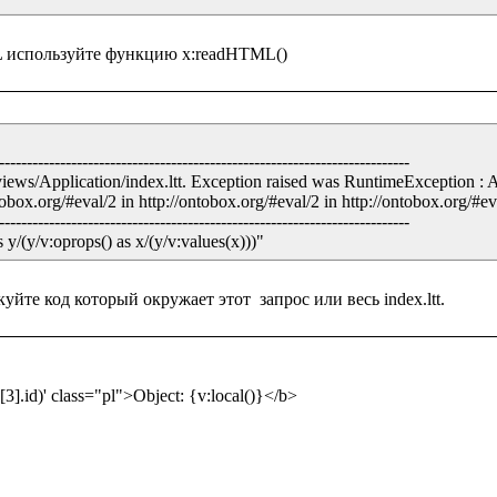
--------------------------------------------------------------------------

views/Application/index.ltt. Exception raised was RuntimeException : 
obox.org/#eval/2 in http://ontobox.org/#eval/2 in http://ontobox.org/#eval
--------------------------------------------------------------------------

/(y/v:oprops() as x/(y/v:values(x)))"
3].id)' class="pl">Object: {v:local()}</b>
