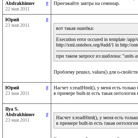
Abdrakhimov
#
22 мая 2011
Юрий
#
23 мая 2011
вот такая ошибка:

-----------------------------------------------------
Execution error occured in template /app/
http://xml.ontobox.org/#add/1 in http://ont
-----------------------------------------------------
при таком запросе из шаблона: "units as y
Юрий
#
Насчет x:readHtml(), у меня есть тольк
23 мая 2011
Ilya S.
Abdrakhimov
#
Насчет x:readHtml(), у меня есть толь
23 мая 2011
в примере built-in есть такая онтологи