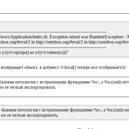
--------------------------------------------------------------------------

views/Application/index.ltt. Exception raised was RuntimeException : 
obox.org/#eval/2 in http://ontobox.org/#eval/2 in http://ontobox.org/#eval
--------------------------------------------------------------------------

/(y/v:oprops() as x/(y/v:values(x)))"
о базовая онтология с встроенными функциями %v:, а %x:(xml) нету
ко базовая онтология с встроенными функциями %v:, а %x:(xml) нет
я но ее нельзя экспортировать.