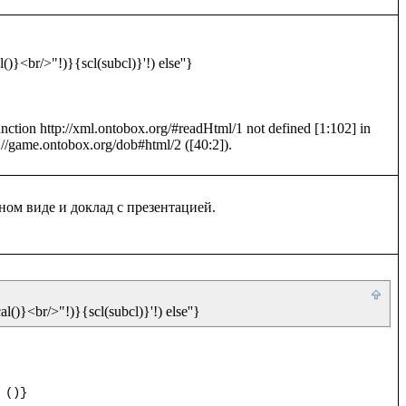
()}<br/>"!)}{scl(subcl)}'!) else''}

nction http://xml.ontobox.org/#readHtml/1 not defined [1:102] in 
ном виде и доклад с презентацией.

 ()}