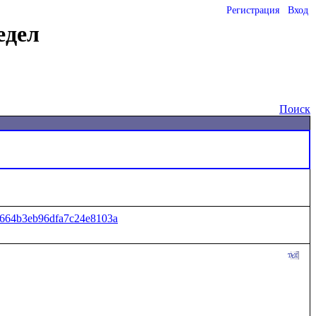
Регистрация
Вход
едел
Поиск
1664b3eb96dfa7c24e8103a