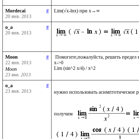
Mordecai
#
20 янв. 2013
o_a
#
20 янв. 2013
Moon
#
 Помогите,пожалуйста, решить предел в обычном виде и с помощью Лопиталя

22 янв. 2013
х->0

Moon
23 янв. 2013
o_a
#
23 янв. 2013
нужно использовать асимптотическое р
получим  