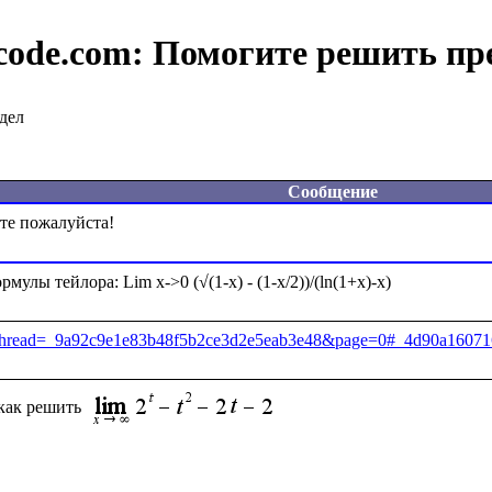
code.com:
Помогите решить пр
дел
Сообщение
jsp?thread=_9a92c9e1e83b48f5b2ce3d2e5eab3e48&page=0#_4d90a1607
как решить 