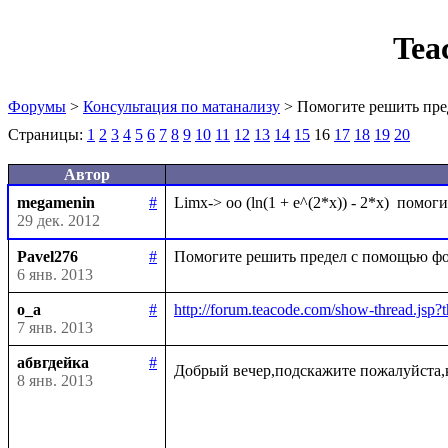
Tea
Форумы
>
Консультация по матанализу
> Помогите решить пре
Страницы:
1
2
3
4
5
6
7
8
9
10
11
12
13
14
15
16
17
18
19
20
Автор
megamenin
#
29 дек. 2012
Pavel276
#
6 янв. 2013
o_a
#
http://forum.teacode.com/show-thread.
7 янв. 2013
абвгдейка
#
Добрый вечер,подскажите пожалуйста,
8 янв. 2013