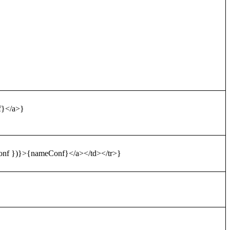
}</a>}
