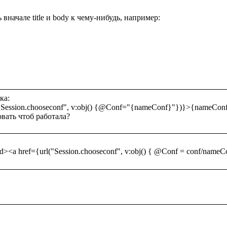
вначале title и body к чему-нибудь, например:

а:

"Session.chooseconf", v:obj() {@Conf="{nameConf}"})}>{nameConf