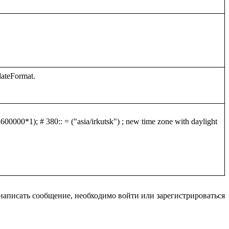
0000*1); # 380:: = ("asia/irkutsk") ; new time zone with daylight 
написать сообщение, необходимо войти или зарегистрироваться