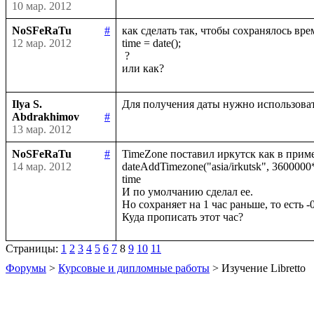
10 мар. 2012
NoSFeRaTu
#
как сделать так, чтобы сохранялось врем
12 мар. 2012
time = date();

 ?

Ilya S.
Abdrakhimov
#
13 мар. 2012
NoSFeRaTu
#
TimeZone поставил иркутск как в приме
14 мар. 2012
dateAddTimezone("asia/irkutsk", 3600000*8,
time 

И по умолчанию сделал ее.

Но сохраняет на 1 час раньше, то есть -0
Страницы:
1
2
3
4
5
6
7
8
9
10
11
Форумы
>
Курсовые и дипломные работы
> Изучение Libretto