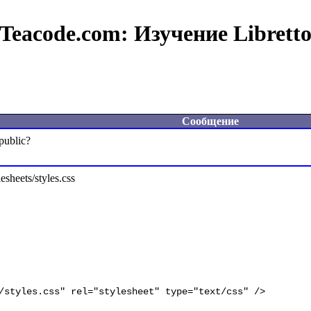
Teacode.com:
Изучение Librett
Сообщение
heets/styles.css
