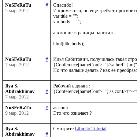
NoSFeRaTu
#
Спасибо!

5 мар. 2012
И кроме того, он еще требует присвоить 
var title = "";

var body = "";

а в конце страницы написать 

NoSFeRaTu
#
Илья Сабитович, получилась такая строк
7 мар. 2012
{Conference[nameConf>""]/<a href={url(
Ilya S.
Рабочий вариант:

Abdrakhimov
#
7 мар. 2012
NoSFeRaTu
#
as conf/

9 мар. 2012
Ilya S.
Смотрите 
Libretto Tutorial
Abdrakhimov
#