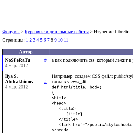
Форумы
>
Курсовые и дипломные работы
> Изучение Libretto
Страницы:
1
2
3
4
5
6
7
8
9
10
11
Автор
NoSFeRaTu
#
4 мар. 2012
Ilya S.
Например, создаем CSS файл: public/styles
Abdrakhimov
#
4 мар. 2012
def html(title, body)

{

<html>

<head>

   <title>

      {title}

   </title>

   <link href="/public/stylesheets/styles.css" rel="stylesheet" type="text/css" />

</head>
