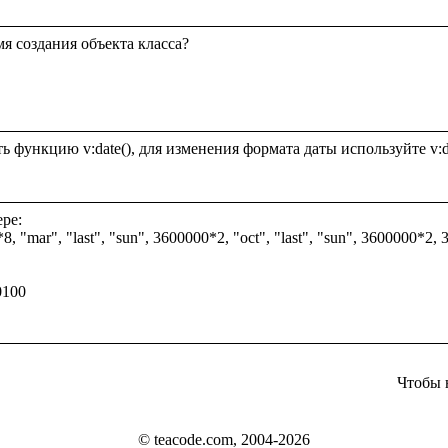
я создания объекта класса?

ре:

 "mar", "last", "sun", 3600000*2, "oct", "last", "sun", 3600000*2, 360
100

Чтобы 
© teacode.com, 2004-2026